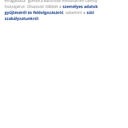
elfogadása” gombra kattintva mindhárom célhoz
hozzájárul. Olvasson többet a
személyes adatok
gyűjtéséről és feldolgozásáról
, valamint a
süti
szabályzatunkról
.