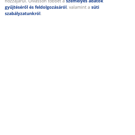
hozzájárul. Olvasson többet a
személyes adatok
gyűjtéséről és feldolgozásáról
, valamint a
süti
szabályzatunkról
.