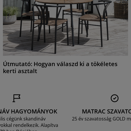
Útmutató: Hogyan válaszd ki a tökéletes
kerti asztalt
NÁV HAGYOMÁNYOK
MATRAC SZAVAT
lis cégünk skandináv
25 év szavatosság GOLD m
kkal rendelkezik. Alapítva