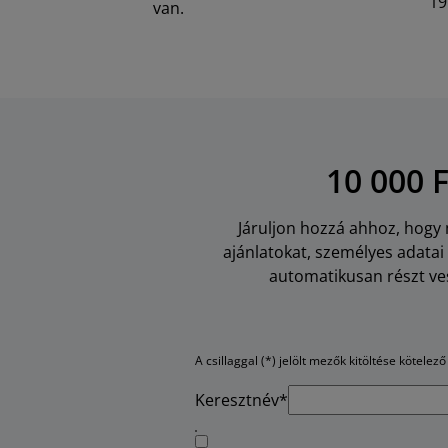
19
van.
10 000 
Járuljon hozzá ahhoz, hogy m
ajánlatokat, személyes adata
automatikusan részt ves
A csillaggal (*) jelölt mezők kitöltése kötelező
Keresztnév*