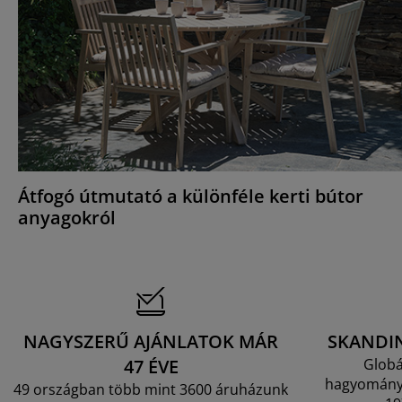
Átfogó útmutató a különféle kerti bútor
anyagokról
NAGYSZERŰ AJÁNLATOK MÁR
SKANDI
47 ÉVE
Globá
hagyományo
49 országban több mint 3600 áruházunk