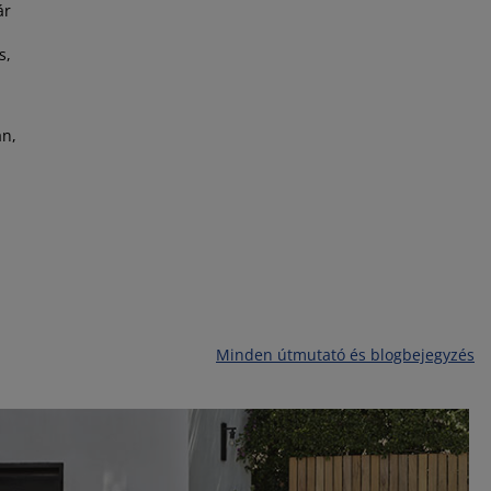
ár
s,
án,
Minden útmutató és blogbejegyzés