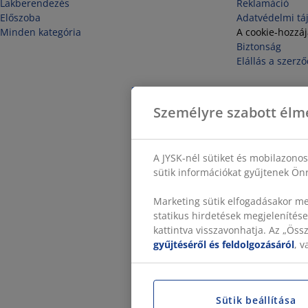
Lakberendezés
Reklamáció
Előszoba
Adatvédelmi tá
Minden kategória
A cookie-hozzá
Biztonság
Elállás a szerző
Személyre szabott élm
A JYSK-nél sütiket és mobilazono
sütik információkat gyűjtenek Önr
Marketing sütik elfogadásakor me
statikus hirdetések megjelenítése
kattintva visszavonhatja. Az „Ös
gyűjtéséről és feldolgozásáról
, 
Sütik beállítása