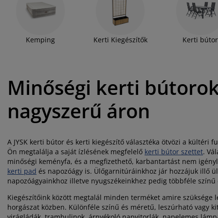
torápolók és kiegészítők
ltéri világítás
pedők
ykeretek
lágítás
otthonában is tudja élvezni, nem is kell más, mint egy stílusos k
néhány szép lámpás és szolárlámpa, egy-két árnyékoló napernyő
kertje arra, hogy családjával és barátaival kényelmesen ki tudjo
mping
hásszekrények
yalapok
ztartás
termék választékunkat, amiben biztosan megtalálja a saját ízlé
Kemping
Kerti Kiegészítők
Kerti bútor
dekorációkat és hasznos kiegészítőket!
lószoba bútorok
yrácsok
erekszoba
erek matracok
sási kiegészítők
Minőségi kerti bútorok
erekágyak
nagyszerű áron
A JYSK kerti bútor és kerti kiegészítő választéka ötvözi a kültér
Ön megtalálja a saját ízlésének megfelelő
kerti bútor szettet
. Vá
minőségi keményfa, és a megfizethető, karbantartást nem igényl
kerti pad
és napozóágy is. Ülőgarnitúráinkhoz jár hozzájuk illő 
napozóágyainkhoz illetve nyugszékeinkhez pedig többféle színű é
Kiegészítőink között megtalál minden terméket amire szüksége l
horgászat közben. Különféle színű és méretű, leszúrható vagy ki
virágládák, trambulinok, árnyékoló napvitorlák, napelemes lámp