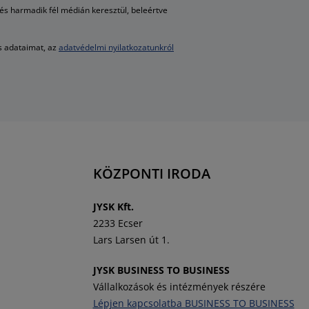
s harmadik fél médián keresztül, beleértve
es adataimat, az
adatvédelmi nyilatkozatunkról
KÖZPONTI IRODA
J
YSK Kft.
2233 Ecser
Lars Larsen út 1.
JYSK BUSINESS TO BUSINESS
Vállalkozások és intézmények részére
Lépjen kapcsolatba BUSINESS TO BUSINESS