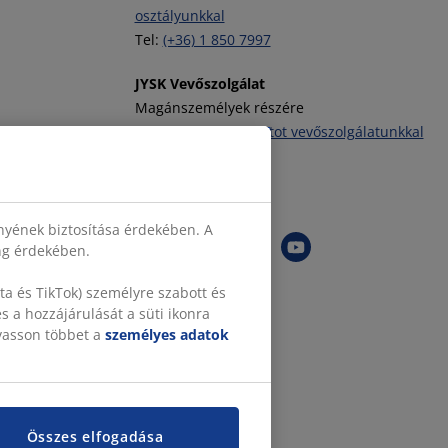
osztályunkkal
Tel:
(+36) 1 850 7997
JYSK Vevőszolgálat
Magánszemélyek részére
Vegye fel a kapcsolatot vevőszolgálatunkkal
Tel:
(+36) 1 701 4222
JYSK követése
nyének biztosítása érdekében. A
ing érdekében.
a és TikTok) személyre szabott és
 a hozzájárulását a süti ikonra
lvasson többet a
személyes adatok
Összes elfogadása