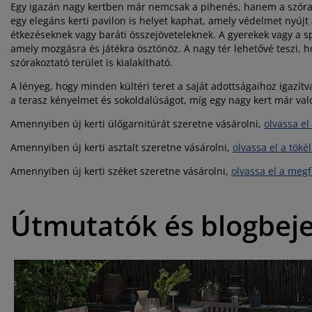
Egy igazán nagy kertben már nemcsak a pihenés, hanem a szórak
egy elegáns kerti pavilon is helyet kaphat, amely védelmet nyújt 
étkezéseknek vagy baráti összejöveteleknek. A gyerekek vagy a s
amely mozgásra és játékra ösztönöz. A nagy tér lehetővé teszi, h
szórakoztató terület is kialakítható.
A lényeg, hogy minden kültéri teret a saját adottságaihoz igazítv
a terasz kényelmet és sokoldalúságot, míg egy nagy kert már való
Amennyiben új kerti ülőgarnitúrát szeretne vásárolni,
olvassa el
Amennyiben új kerti asztalt szeretne vásárolni,
olvassa el a töké
Amennyiben új kerti széket szeretne vásárolni,
olvassa el a megf
Útmutatók és blogbej