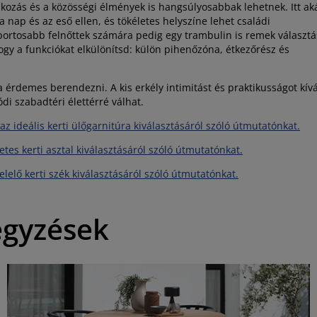
ozás és a közösségi élmények is hangsúlyosabbak lehetnek. Itt ak
a nap és az eső ellen, és tökéletes helyszíne lehet családi
portosabb felnőttek számára pedig egy trambulin is remek választá
ogy a funkciókat elkülönítsd: külön pihenőzóna, étkezőrész és
a érdemes berendezni. A kis erkély intimitást és praktikusságot kív
di szabadtéri élettérré válhat.
 az ideális kerti ülőgarnitúra kiválasztásáról szóló útmutatónkat.
letes kerti asztal kiválasztásáról szóló útmutatónkat.
elelő kerti szék kiválasztásáról szóló útmutatónkat.
egyzések