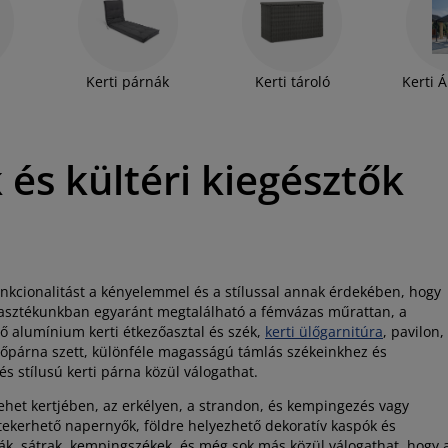
erti bútor szett, egy kényelmes ülőgarnitúra,
 és kényelmes napozóágy, és már készen is áll
n kapcsolni. Böngéssze végig hatalmas kerti
sének és életmódjának megfelelő bútorokat,
Kerti párnák
Kerti tároló
Kerti 
 és kültéri kiegésztők
i funkcionalitást a kényelemmel és a stílussal annak érdekében, hogy
lasztékunkban egyaránt megtalálható a fémvázas műrattan, a
ő alumínium kerti étkezőasztal és szék,
kerti ülőgarnitúra
, pavilon,
ülőpárna szett, különféle magasságú támlás székeinkhez és
s stílusú kerti párna közül válogathat.
ehet kertjében, az erkélyen, a strandon, és kempingezés vagy
tekerhető napernyők, földre helyezhető dekoratív kaspók és
ák, sátrak, kempingszékek, és még sok más közül válogathat, hogy 