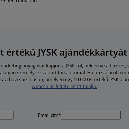
79-ben Dániában.
Ft értékű JYSK ajándékkártyát
arketing anyagokat kapjon a JYSK-től, beleértve a híreket, 
i alapján személyre szabott tartalommal. Ha hozzájárul a m
z a havi sorsoláson, amelyen egy 10 000 Ft értékű JYSK aján
A sorsolás feltételeit itt találja.
Email cím*