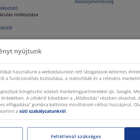
Akadálymentesség
jékoztató
járulás módosítása
déstől
ényt nyújtunk
sítókat használunk a weboldalunkon tett látogatások kellemes élmé
ől a funkcionalitás biztosítása, a statisztikák és a releváns market
gosztjuk böngészési adatait marketingpartnerekkel (pl. Google, Met
 érdekében. A célokról bővebben a „Módosítás” részben olvashat, és
szes elfogadása” gombra kattintva mindhárom célhoz hozzájárul. O
valamint a
süti szabályzatunkról
.
Feltétlenül szükséges