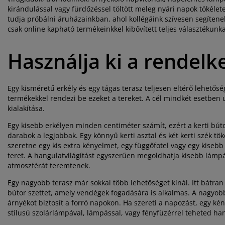
kirándulással vagy fürdőzéssel töltött meleg nyári napok tökél
tudja próbálni áruházainkban, ahol kollégáink szívesen segíten
csak online kapható termékeinkkel kibővített teljes választékunkat
Használja ki a rendelke
Egy kisméretű erkély és egy tágas terasz teljesen eltérő lehetős
termékekkel rendezi be ezeket a tereket. A cél mindkét esetben 
kialakítása.
Egy kisebb erkélyen minden centiméter számít, ezért a kerti bút
darabok a legjobbak. Egy könnyű kerti asztal és két kerti szék t
szeretne egy kis extra kényelmet, egy függőfotel vagy egy kisebb k
teret. A hangulatvilágítást egyszerűen megoldhatja kisebb lámp
atmoszférát teremtenek.
Egy nagyobb terasz már sokkal több lehetőséget kínál. Itt bátran 
bútor szettet, amely vendégek fogadására is alkalmas. A nagyobb 
árnyékot biztosít a forró napokon. Ha szereti a napozást, egy ké
stílusú szolárlámpával, lámpással, vagy fényfüzérrel teheted ha