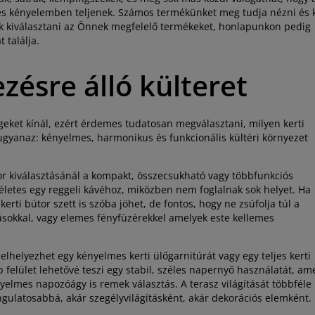
etes kényelemben teljenek. Számos termékünket meg tudja nézni és 
ek kiválasztani az Önnek megfelelő termékeket, honlapunkon pedig
 találja.
zésre álló külteret
égeket kínál, ezért érdemes tudatosan megválasztani, milyen kerti
ugyanaz: kényelmes, harmonikus és funkcionális kültéri környezet
or kiválasztásánál a kompakt, összecsukható vagy többfunkciós
ökéletes egy reggeli kávéhoz, miközben nem foglalnak sok helyet. Ha
erti bútor szett is szóba jöhet, de fontos, hogy ne zsúfolja túl a
ásokkal, vagy elemes fényfüzérekkel amelyek este kellemes
elhelyezhet egy kényelmes kerti ülőgarnitúrát vagy egy teljes kerti
felület lehetővé teszi egy stabil, széles napernyő használatát, am
nyelmes napozóágy is remek választás. A terasz világítását többféle
ngulatosabbá, akár szegélyvilágításként, akár dekorációs elemként.