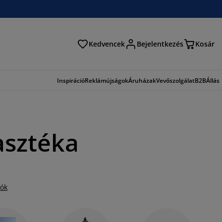
Kedvencek
Bejelentkezés
Kosár
és
Inspiráció
Reklámújságok
Áruházak
Vevőszolgálat
B2B
Állás
lasztéka
iók