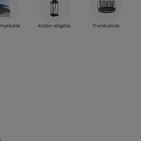
Árnyékolók
Kültéri világítás
Trambulinok
a