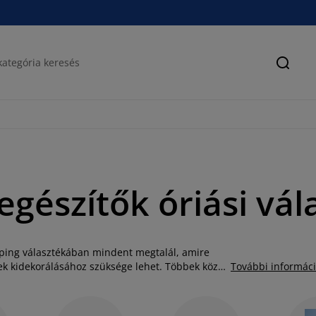
Keres
egészítők óriási vá
kemping választékában mindent megtalál, amire
ek kidekorálásához szüksége lehet. Többek között
További informác
pavilonok, virágkaspók, trambulinok,
 kempingszékek, hűtőtáskák, és sok más egyéb
 hétköznapokat és napfényes hétvégéket saját