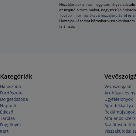
Hozzájárulok ahhoz, hogy személyes adataim 
az inspiráló tartalmakat, nagyszerű ajánlato
További információkat a hozzájárulásról és a 
Hozzájárulásomat bármikor visszavonhatom
található.
Kategóriák
Vevőszolgá
Hálószoba
Vevőszolgálat
Fürdőszoba
Áruházak és nyi
Dolgozószoba
Ügyfélelőnyök
Nappali
Ajándékkártya
Étkező
Reklámújságok
Tárolás
Általános Szerz
Függönyök
Szállítási feltét
Kert
Visszaküldési s