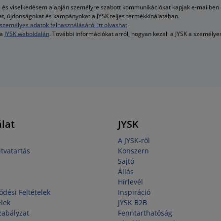
és viselkedésem alapján személyre szabott kommunikációkat kapjak e-mailben é
kat, újdonságokat és kampányokat a JYSK teljes termékkínálatában.
személyes adatok felhasználásáról itt olvashat
.
 a
JYSK weboldalán
. További információkat arról, hogyan kezeli a JYSK a személy
lat
JYSK
A JYSK-ről
tvatartás
Konszern
Sajtó
Állás
Hírlevél
ődési Feltételek
Inspiráció
elek
JYSK B2B
zabályzat
Fenntarthatóság