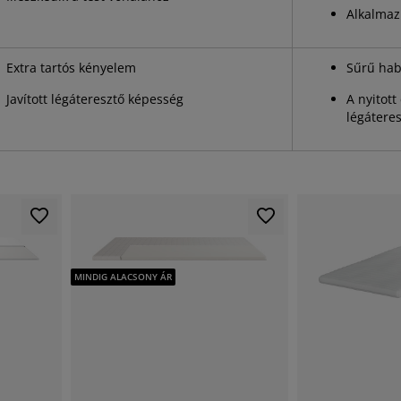
Alkalmaz
Extra tartós kényelem
Sűrű hab
Javított
légáteresztő képesség
A nyitott
légátere
MINDIG ALACSONY ÁR