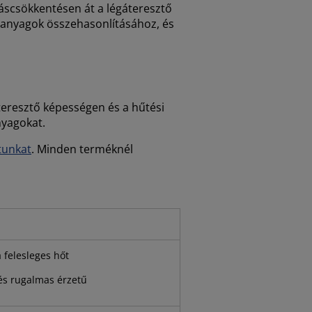
máscsökkentésen át a légáteresztő
 anyagok összehasonlításához, és
teresztő képességen és a hűtési
nyagokat.
tunkat
. Minden terméknél
a felesleges hőt
és rugalmas érzetű