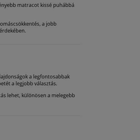
eményebb matracot kissé puhábbá
nyomáscsökkentés, a jobb
 érdekében.
tulajdonságok a legfontosabbak
tét a legjobb választás.
tás lehet, különösen a melegebb