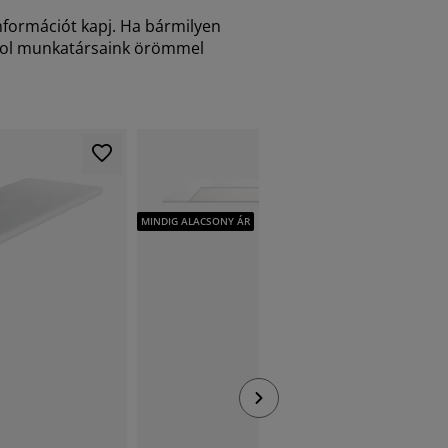
nformációt kapj. Ha bármilyen
 ahol munkatársaink örömmel
MINDIG A
MINDIG ALACSONY ÁR