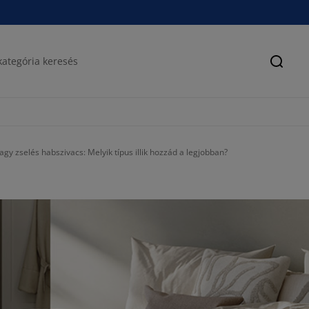
Keres
gy zselés habszivacs: Melyik típus illik hozzád a legjobban?