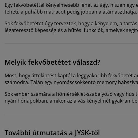
Egy fekvőbetéttel kényelmesebb lehet az ágy, hiszen eg
teheti, a puhább matracot pedig jobban alátámaszthatja.
Sok fekvőbetétet úgy terveztek, hogy a kényelem, a tartá
légáteresztő képesség és a hűtési funkciók, amelyek segít
Melyik fekvőbetétet válaszd?
Most, hogy áttekintést kaptál a leggyakoribb fekvőbetét a
számodra. Talán egy nyomáscsökkentő memory habszivacs 
Sok ember számára a hőmérséklet-szabályozó vagy hűsítő
nyári hónapokban, amikor az alvás kényelmét gyakran befo
További útmutatás a JYSK-től