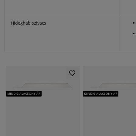
Hideghab szivacs
MINDIG ALACSONY ÁR
MINDIG ALACSONY ÁR