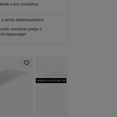
kodik a test vonalához
 a tartós alátámasztásért
 cellás szerkezet javítja a
sztő képességet
MINDIG A
MINDIG ALACSONY ÁR