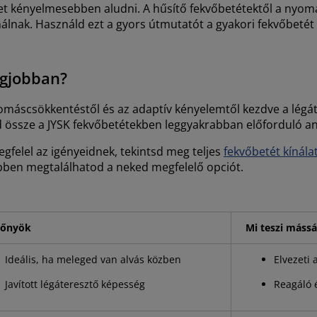
íthet kényelmesebben aludni. A hűsítő fekvőbetétektől a nyo
lnak. Használd ezt a gyors útmutatót a gyakori fekvőbetét
egjobban?
máscsökkentéstől és az adaptív kényelemtől kezdve a légá
tsd össze a JYSK fekvőbetétekben leggyakrabban előforduló a
gfelel az igényeidnek, tekintsd meg teljes
fekvőbetét kínála
ebben megtalálhatod a neked megfelelő opciót.
lőnyök
Mi teszi mássá
Ideális, ha meleged van alvás közben
Elvezeti 
Javított légáteresztő képesség
Reagáló 