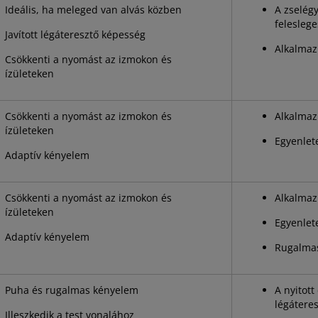
Ideális, ha meleged van alvás közben
A zselég
feleslege
Javított légáteresztő képesség
Alkalmaz
Csökkenti a nyomást az izmokon és
ízületeken
Csökkenti a nyomást az izmokon és
Alkalmaz
ízületeken
Egyenlete
Adaptív kényelem
Csökkenti a nyomást az izmokon és
Alkalmaz
ízületeken
Egyenlete
Adaptív kényelem
Rugalmas
Puha és rugalmas kényelem
A nyitott
légátere
Illeszkedik a test vonalához