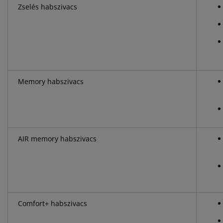
Zselés habszivacs
Memory habszivacs
AIR memory habszivacs
Comfort+ habszivacs