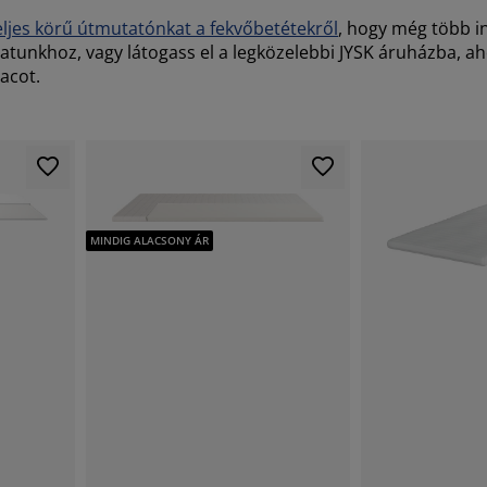
eljes körű útmutatónkat a fekvőbetétekről
, hogy még több i
latunkhoz, vagy látogass el a legközelebbi JYSK áruházba,
acot.
MINDIG ALACSONY ÁR