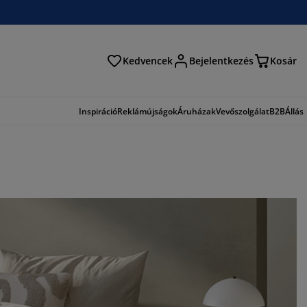
Kedvencek
Bejelentkezés
Kosár
és
Inspiráció
Reklámújságok
Áruházak
Vevőszolgálat
B2B
Állás