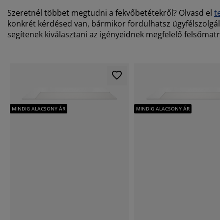
Szeretnél többet megtudni a fekvőbetétekről? Olvasd el
t
konkrét kérdésed van, bármikor fordulhatsz ügyfélszolgá
segítenek kiválasztani az igényeidnek megfelelő felsőmatr
MINDIG ALACSONY ÁR
MINDIG ALACSONY ÁR