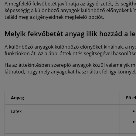
A megfelelő fekvőbetét javíthatja az ágy érzetét, és seg
képességig a különböző anyagok különböző előnyöket kíná
találd meg az igényeidnek megfelelő opciót.
Melyik fekvőbetét anyag illik hozzád a l
A különböző anyagok különböző előnyöket kínálnak, a nyo
funkciókon át. Az alábbi áttekintés segítségével hasonlí
Ha az áttekintésben szereplő anyagok közül valamelyik me
láthatod, hogy mely anyagokat használtuk fel, így könny
Anyag
Fő e
Latex