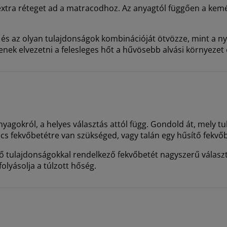
y extra réteget ad a matracodhoz. Az anyagtól függően a k
s és az olyan tulajdonságok kombinációját ötvözze, mint a 
enek elvezetni a felesleges hőt a hűvösebb alvási környezet
nyagokról, a helyes választás attól függ. Gondold át, mely 
fekvőbetétre van szükséged, vagy talán egy hűsítő fekvőbe
 tulajdonságokkal rendelkező fekvőbetét nagyszerű válasz
lyásolja a túlzott hőség.