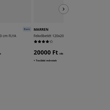
MARREN
VINGAN
Basic
Basic
00 cm FLYA
Fekvőbetét 120x200 cm MARREN
Fekvőbe
20000 Ft
2000
b
/db
+ További méretek
+ További 