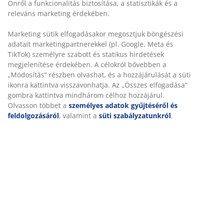
Az AIR memory habszivacs pontosan felveszi a test
formáját, így kényelmesen belesüpped a matracba.
Marketing sütik elfogadásakor megosztjuk böngészési
Egyenletesen elosztja a testsúlyt, ami segít levenni a
adatait marketingpartnerekkel (pl. Google, Meta és
nyomást az izmokról és ízületekről. Ráadásul az AIR
TikTok) személyre szabott és statikus hirdetések
memory habszivacsra nem hat a szoba hőmérséklete,
megjelenítése érdekében. A célokról bővebben a
így rugalmas és jó alátámasztást nyújt még hűvös
„Módosítás” részben olvashat, és a hozzájárulását a
alvási környezetben is.
süti ikonra kattintva visszavonhatja. Az „Összes
elfogadása” gombra kattintva mindhárom célhoz
OEKO-TEX® STANDARD 100
hozzájárul. Olvasson többet a
személyes adatok
Ez a fekvőbetét OEKO-TEX® STANDARD 100
gyűjtéséről és feldolgozásáról
, valamint a
süti
tanúsítvánnyal rendelkezik. Ez azt jelenti, hogy minden
szabályzatunkról
.
alkotóelemet, az anyagoktól és töltetektől kezdve a
cérnákig és cipzárakig, független OEKO-TEX®
intézmények tesztelnek, és megfelelnek a káros
anyagokra vonatkozó szigorú határértékeknek.
Mosható huzat
A matrac cipzáras huzattal rendelkezik, amely könnyen
levehető és 60°C-on mosógépben mosható, hogy friss
és tiszta maradjon. A 60°C-on vagy magasabb
hőmérsékleten történő mosás eltávolítja a