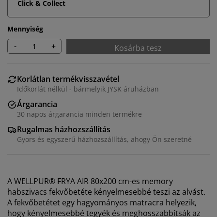
Click & Collect
Mennyiség
-
+
Kosárba tesz
Korlátlan termékvisszavétel
Időkorlát nélkül - bármelyik JYSK áruházban
Árgarancia
30 napos árgarancia minden termékre
Rugalmas házhozszállítás
Gyors és egyszerű házhozszállítás, ahogy Ön szeretné
A WELLPUR® FRYA AIR 80x200 cm-es memory
habszivacs fekvőbetéte kényelmesebbé teszi az alvást.
A fekvőbetétet egy hagyományos matracra helyezik,
hogy kényelmesebbé tegyék és meghosszabbítsák az