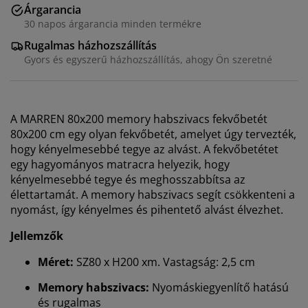
Árgarancia
30 napos árgarancia minden termékre
Rugalmas házhozszállítás
Gyors és egyszerű házhozszállítás, ahogy Ön szeretné
A MARREN 80x200 memory habszivacs fekvőbetét
80x200 cm egy olyan fekvőbetét, amelyet úgy tervezték,
hogy kényelmesebbé tegye az alvást. A fekvőbetétet
egy hagyományos matracra helyezik, hogy
kényelmesebbé tegye és meghosszabbítsa az
élettartamát. A memory habszivacs segít csökkenteni a
nyomást, így kényelmes és pihentető alvást élvezhet.
Jellemzők
Méret:
SZ80 x H200 xm. Vastagság: 2,5 cm
Memory habszivacs:
Nyomáskiegyenlítő hatású
és rugalmas