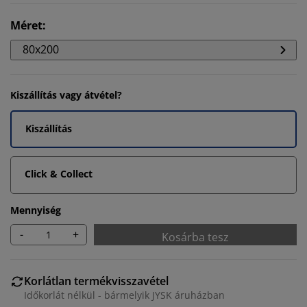
Méret
:
80x200
Kiszállítás vagy átvétel?
Kiszállítás
Click & Collect
Mennyiség
-
+
Kosárba tesz
Korlátlan termékvisszavétel
Időkorlát nélkül - bármelyik JYSK áruházban