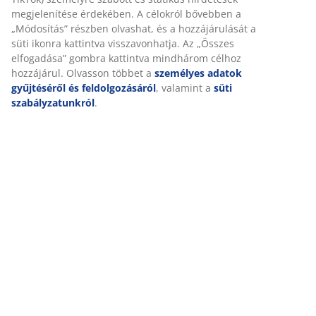
A JYSK-nél sütiket és mobilazonosítókat használunk a
weboldalunkon tett látogatások kellemes élményének
biztosítása érdekében. A sütik információkat gyűjtenek Önről a
Kiszállítás
funkcionalitás biztosítása, a statisztikák és a releváns
marketing érdekében.
Marketing sütik elfogadásakor megosztjuk böngészési adatait
marketingpartnerekkel (pl. Google, Meta és TikTok) személyre
szabott és statikus hirdetések megjelenítése érdekében. A
célokról bővebben a „Módosítás” részben olvashat, és a
hozzájárulását a süti ikonra kattintva visszavonhatja. Az
„Összes elfogadása” gombra kattintva mindhárom célhoz
hozzájárul. Olvasson többet a
személyes adatok gyűjtéséről
és feldolgozásáról
, valamint a
süti szabályzatunkról
.