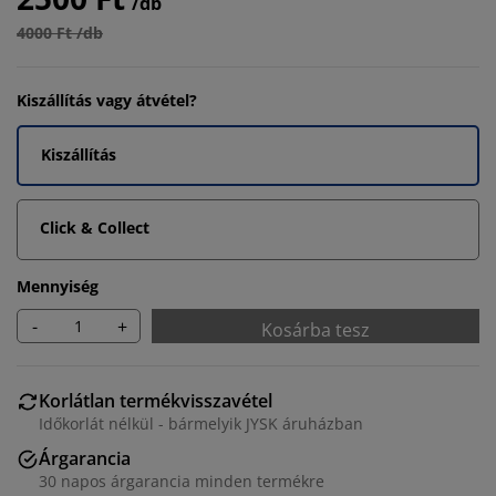
/db
4000 Ft /db
Kiszállítás vagy átvétel?
Kiszállítás
Click & Collect
Mennyiség
-
+
Kosárba tesz
Korlátlan termékvisszavétel
Időkorlát nélkül - bármelyik JYSK áruházban
Árgarancia
30 napos árgarancia minden termékre