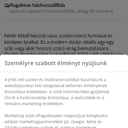
Rugalmas házhozszállítás
Gyors és egyszerű házhozszállítás, ahogy Ön szeretné
Fehér kőből készült váza, szoborszerű formával és
középen lyukkal. Ez a modern dizájn ideális egy-egy
szál, vagy akár hosszú szárú virág bemutatására.
Önálló dísztárgyként is megfelelő. SZ10 x H8 x MA34 cm
SKU: 4911812
Részletes Adatok
Személyre szabott élményt nyújtunk
Értékelések
(
13
)