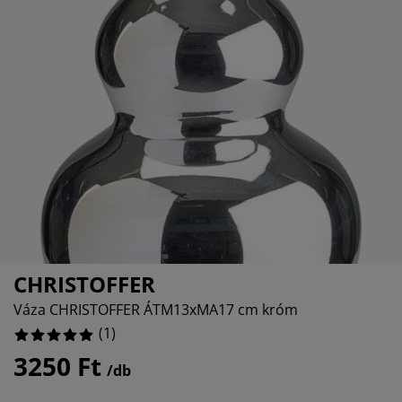
torápolók és kiegészítők
ltéri világítás
epedők
ykeretek
lágítás
emping
hásszekrények
yalapok
ztartás
lószoba bútorok
yrácsok
erekszoba
erek matracok
sási kiegészítők
erekágyak
CHRISTOFFER
Váza CHRISTOFFER ÁTM13xMA17 cm króm
(
1
)
3250 Ft
/db