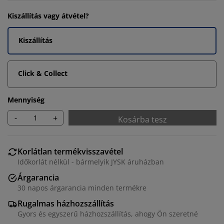
Kiszállítás vagy átvétel?
Kiszállítás
Click & Collect
Mennyiség
-
+
Kosárba tesz
Korlátlan termékvisszavétel
Időkorlát nélkül - bármelyik JYSK áruházban
Árgarancia
30 napos árgarancia minden termékre
Rugalmas házhozszállítás
Gyors és egyszerű házhozszállítás, ahogy Ön szeretné