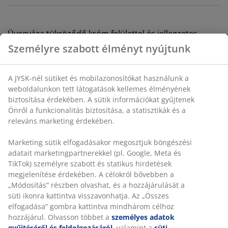
Üvegváza tükröződő króm felülettel és jellegzetes,
lekerekített formával. Használható virágokhoz vagy
önmagában is megállja a helyét modern, szoborszerű
tárgyként. ÁTM13 x MA17 cm
SKU: 4912947
Személyre szabott élményt nyújtunk
A JYSK-nél sütiket és mobilazonosítókat használunk a
Részletes Adatok
weboldalunkon tett látogatások kellemes élményének
biztosítása érdekében. A sütik információkat gyűjtenek
Önről a funkcionalitás biztosítása, a statisztikák és a
releváns marketing érdekében.
Értékelések
(
1
)
Marketing sütik elfogadásakor megosztjuk böngészési
adatait marketingpartnerekkel (pl. Google, Meta és TikTok)
személyre szabott és statikus hirdetések megjelenítése