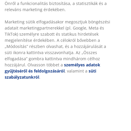
Szürke színű polyrattan rakásolható kerti szék
porfestett acél vázzal. A polyrattan természetes
szövött megjelenést biztosít, ugyanakkor időjárásálló
és karbantartásmentes. A kerti szék rakásolható a
kompakt tárolás érdekében.
SKU: 3700533
Összeszerelési útmutató
Részletes Adatok
Értékelések
(
241
)