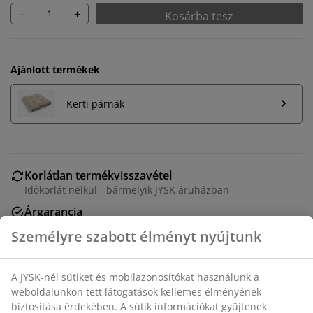
-
+
Kosárba tesz
Ajánlott termékek
Kerti párnák
Korlátlan termékvisszavétel
Időkorlát nélkül - bármelyik JYSK áruházban
Árgarancia
30 napos árgarancia minden termékre
Rugalmas házhozszállítás
Gyors és egyszerű házhozszállítás, ahogy Ön szeretné