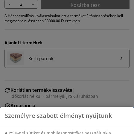
-
+
Kosárba tesz
A Házhozszállítás kiválasztásakor ezt a terméket 2 többszörösében kell
megvásárolni összesen 33000.00 Ft értékben
Ajánlott termékek
Kerti párnák
Korlátlan termékvisszavétel
Időkorlát nélkül - bármelyik JYSK áruházban
Árgarancia
30 napos árgarancia minden termékre
Rugalmas házhozszállítás
Gyors és egyszerű házhozszállítás, ahogy Ön szeretné