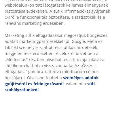
Zöld színű kerti szék formázott műanyag üléssel (90%
újrahasznosított), amely UV-védett a fakulás
megelőzéséért. Olajjal kezelt FSC® keményfa lábakkal. A
tartós fát olajjal kezelték, hogy megvédjék és kiemeljék
természetes színét. A fa rendszeres olajozása javasolt,
hogy továbbra is megőrizze színét és megóvja a
nedvességtől.
SKU: 3726249
Összeszerelési útmutató
Részletes Adatok