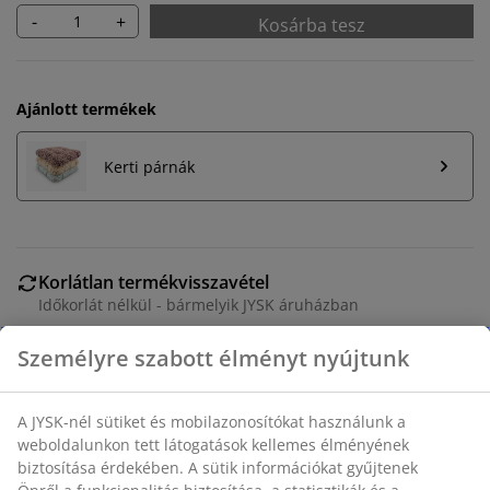
-
+
Kosárba tesz
Ajánlott termékek
Kerti párnák
Korlátlan termékvisszavétel
Időkorlát nélkül - bármelyik JYSK áruházban
Árgarancia
30 napos árgarancia minden termékre
Rugalmas házhozszállítás
Gyors és egyszerű házhozszállítás, ahogy Ön szeretné