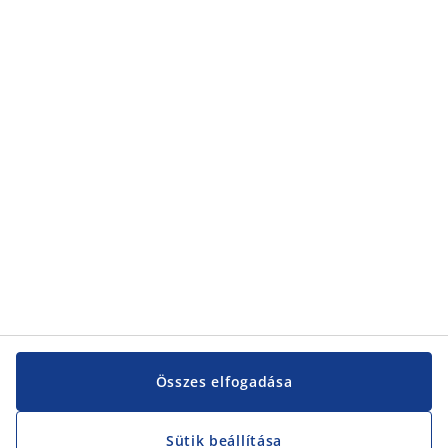
Kategóriák
Kategóriák
Vevőszolgálat
Vevőszolgálat
JYSK
JYSK
KÖZPONTI IRODA
JYSK követése