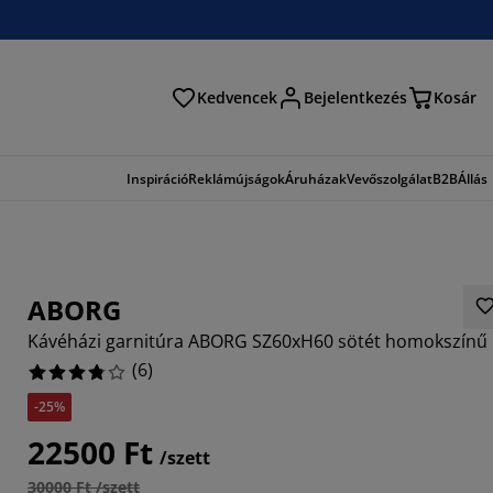
Kedvencek
Bejelentkezés
Kosár
és
Inspiráció
Reklámújságok
Áruházak
Vevőszolgálat
B2B
Állás
ABORG
Kávéházi garnitúra ABORG SZ60xH60 sötét homokszínű
(
6
)
-25%
6666%
22500 Ft
/szett
30000 Ft /szett