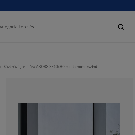
Keres
Kávéházi garnitúra ABORG SZ60xH60 sötét homokszínű
66.6666666666
0%