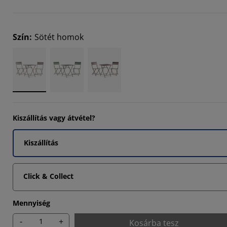
66664%
Szín
:
Sötét homok
66664%
Kiszállítás vagy átvétel?
Kiszállítás
Click & Collect
Mennyiség
-
+
Kosárba tesz