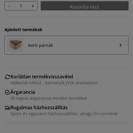
-
+
Kosárba tesz
Ajánlott termékek
Kerti párnák
Korlátlan termékvisszavétel
Időkorlát nélkül - bármelyik JYSK áruházban
Árgarancia
Személyre szabott élményt nyújtunk
30 napos árgarancia minden termékre
Rugalmas házhozszállítás
Gyors és egyszerű házhozszállítás, ahogy Ön szeretné
A JYSK-nél sütiket és mobilazonosítókat használunk a
weboldalunkon tett látogatások kellemes élményének
biztosítása érdekében. A sütik információkat gyűjtenek