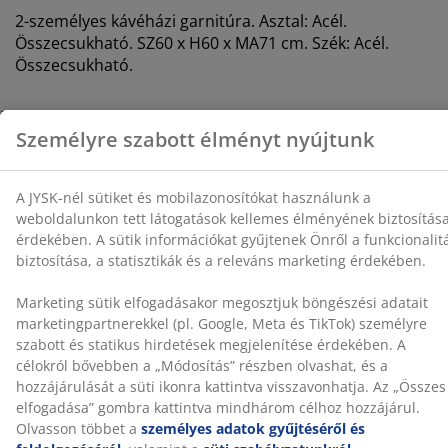
Önről a funkcionalitás biztosítása, a statisztikák és a
2-személyes kávéházi garnitúra. Asztal: Acél.
releváns marketing érdekében.
Összecsukható. SZ60 x H60 x MA71 cm. Szék: Acél.
Marketing sütik elfogadásakor megosztjuk böngészési
Összecsukható.
adatait marketingpartnerekkel (pl. Google, Meta és
TikTok) személyre szabott és statikus hirdetések
SKU: 3725144
megjelenítése érdekében. A célokról bővebben a
„Módosítás” részben olvashat, és a hozzájárulását a
Összeszerelési útmutató
süti ikonra kattintva visszavonhatja. Az „Összes
elfogadása” gombra kattintva mindhárom célhoz
hozzájárul. Olvasson többet a
személyes adatok
gyűjtéséről és feldolgozásáról
, valamint a
süti
Részletes Adatok
szabályzatunkról
.
Értékelések
(
6
)
Kiszállítás