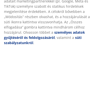
Értékelések
biztosítása érdekében. A sütik információkat gyűjtenek
Önről a funkcionalitás biztosítása, a statisztikák és a
(
7
)
releváns marketing érdekében.
Marketing sütik elfogadásakor megosztjuk böngészési
Kiszállítás
adatait marketingpartnerekkel (pl. Google, Meta és TikTok)
személyre szabott és statikus hirdetések megjelenítése
érdekében. A célokról bővebben a „Módosítás” részben
olvashat, és a hozzájárulását a süti ikonra kattintva
visszavonhatja. Az „Összes elfogadása” gombra kattintva
mindhárom célhoz hozzájárul. Olvasson többet a
személyes
adatok gyűjtéséről és feldolgozásáról
, valamint a
süti
szabályzatunkról
.