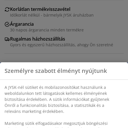
Korlátlan termékvisszavétel
Időkorlát nélkül - bármelyik JYSK áruházban
Árgarancia
30 napos árgarancia minden termékre
Rugalmas házhozszállítás
Gyors és egyszerű házhozszállítás, ahogy Ön szeretné
100% pamut. 140x200 + 70x80/90 cm
SKU: 1808870
Személyre szabott élményt nyújtunk
Részletes Adatok
A JYSK-nél sütiket és mobilazonosítókat használunk a
weboldalunkon tett látogatások kellemes élményének