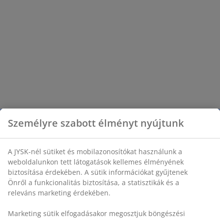
Személyre szabott élményt nyújtunk
A JYSK-nél sütiket és mobilazonosítókat használunk a
weboldalunkon tett látogatások kellemes élményének
biztosítása érdekében. A sütik információkat gyűjtenek
Önről a funkcionalitás biztosítása, a statisztikák és a
releváns marketing érdekében.
Marketing sütik elfogadásakor megosztjuk böngészési