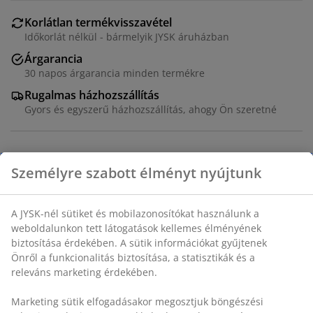
Korlátlan termékvisszavétel
Időkorlát nélkül - bármelyik JYSK áruházban
Árgarancia
30 napos árgarancia minden termékre
Rugalmas házhozszállítás
Gyors és egyszerű házhozszállítás, ahogy Ön szeretné
100% pamut. 140x200 + 70x80/90 cm
SKU: 1845870
Részletes Adatok