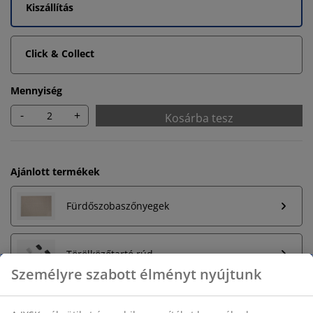
Kiszállítás
Click & Collect
Mennyiség
-
+
Kosárba tesz
Ajánlott termékek
Fürdőszobaszőnyegek
Törölközőtartó rúd