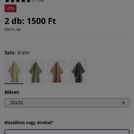
-25%
2 db: 1500 Ft
999 Ft /db
Szín
:
Krém
Méret
:
30x50
Kiszállítás vagy átvétel?