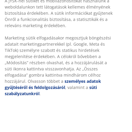
Korlátlan termékvisszavétel
Időkorlát nélkül - bármelyik JYSK áruházban
Árgarancia
30 napos árgarancia minden termékre
Rugalmas házhozszállítás
Gyors és egyszerű házhozszállítás, ahogy Ön szeretné
100% pamut, jacquard-szövött. Puha, vastag és jó a
nedvszívó képessége. 500 g/m². 30x50 cm
SKU: 2140302
Részletes Adatok