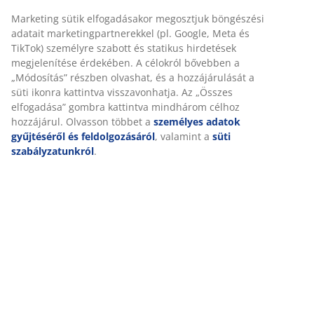
SKU: 2139005
Részletes Adatok
Értékelések
(
18
)
Kiszállítás
Személyre szabott élményt nyújtunk