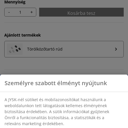
Mennyiség
-
+
Kosárba tesz
Ajánlott termékek
Törölközőtartó rúd
Korlátlan termékvisszavétel
Időkorlát nélkül - bármelyik JYSK áruházban
Árgarancia
30 napos árgarancia minden termékre
Rugalmas házhozszállítás
Gyors és egyszerű házhozszállítás, ahogy Ön szeretné