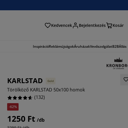
Kedvencek
Bejelentkezés
Kosár
és
Inspiráció
Reklámújságok
Áruházak
Vevőszolgálat
B2B
Állás
KARLSTAD
Gold
Törölköző KARLSTAD 50x100 homok
(
132
)
-62%
303%
1250 Ft
/db
0606%
3290 Ft /db