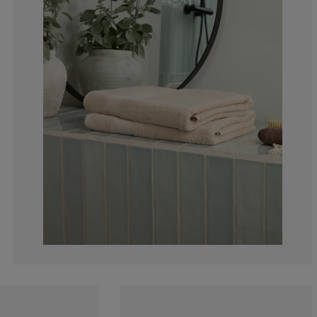
5.303030303030
1.515151515151
4.545454545454