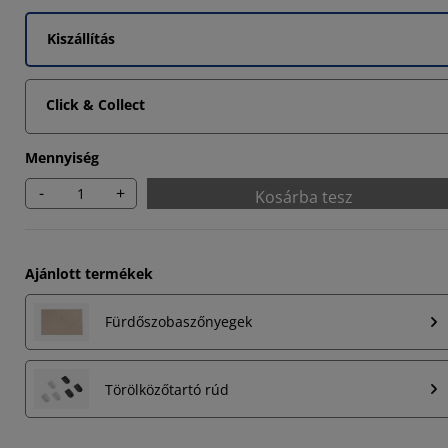
Kiszállítás
Click & Collect
Mennyiség
-
+
Kosárba tesz
Ajánlott termékek
Fürdőszobaszőnyegek
Törölközőtartó rúd