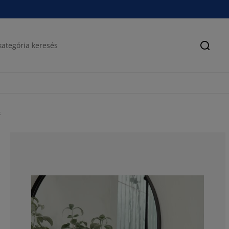
Keres
k
78.03030303030
10.60606060606