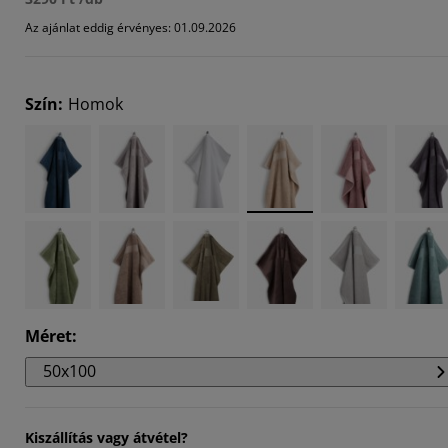
303%
Az ajánlat eddig érvényes: 01.09.2026
5151%
546%
Szín
:
Homok
Méret
:
50x100
Kiszállítás vagy átvétel?