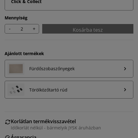
Click & Collect
Mennyiség
-
+
Kosárba tesz
Ajánlott termékek
Fürdőszobaszőnyegek
Törölközőtartó rúd
Személyre szabott élményt nyújtunk
Korlátlan termékvisszavétel
A JYSK-nél sütiket és mobilazonosítókat használunk a
Időkorlát nélkül - bármelyik JYSK áruházban
weboldalunkon tett látogatások kellemes élményének
Árgarancia
biztosítása érdekében. A sütik információkat gyűjtenek