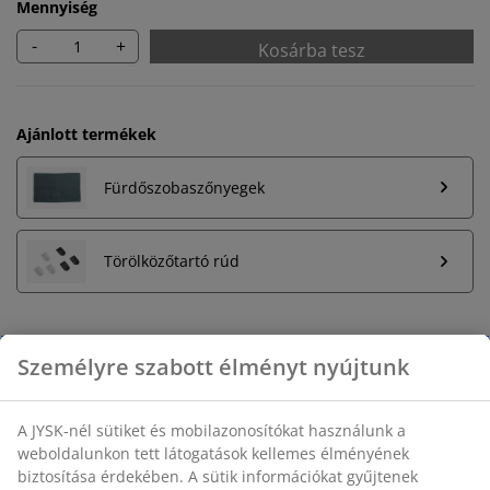
Mennyiség
-
+
Kosárba tesz
Ajánlott termékek
Fürdőszobaszőnyegek
Törölközőtartó rúd
Korlátlan termékvisszavétel
Időkorlát nélkül - bármelyik JYSK áruházban
Árgarancia
30 napos árgarancia minden termékre
Rugalmas házhozszállítás