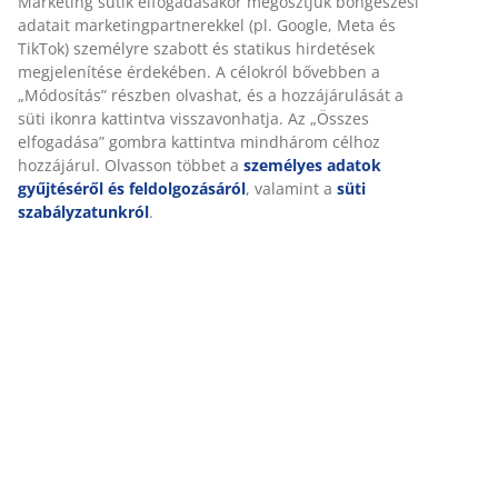
Részletes Adatok
Értékelések
(
17
)
Kiszállítás