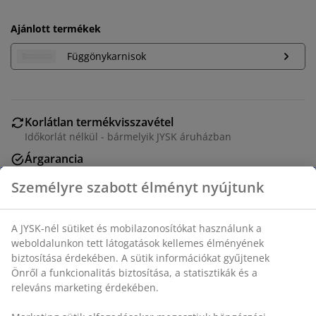
Ajánlott termékek
Függönykarnisok
Korlátlan termékvisszavétel
Időkorlát nélkül - bármelyik JYSK áruházban
Árgarancia
30 napos árgarancia minden termékre
Rugalmas házhozszállítás
Gyors és egyszerű házhozszállítás, ahogy Ön szeretné
SKU: 5090902