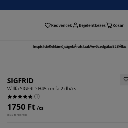
Kedvencek
Bejelentkezés
Kosár
és
Inspiráció
Reklámújságok
Áruházak
Vevőszolgálat
B2B
Állás
SIGFRID
Vállfa SIGFRID H45 cm fa 2 db/cs
(
1
)
1750 Ft
/cs
(
875 ft /darab
)