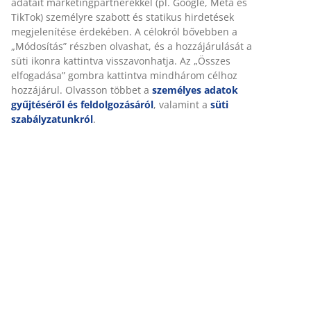
Személyre szabott élményt nyújtunk
(
194
)
A JYSK-nél sütiket és mobilazonosítókat használunk a
weboldalunkon tett látogatások kellemes élményének biztosítás
Kiszállítás
érdekében. A sütik információkat gyűjtenek Önről a
funkcionalitás biztosítása, a statisztikák és a releváns marketing
érdekében.
Marketing sütik elfogadásakor megosztjuk böngészési adatait
marketingpartnerekkel (pl. Google, Meta és TikTok) személyre
szabott és statikus hirdetések megjelenítése érdekében. A
célokról bővebben a „Módosítás” részben olvashat, és a
hozzájárulását a süti ikonra kattintva visszavonhatja. Az „Összes
elfogadása” gombra kattintva mindhárom célhoz hozzájárul.
Olvasson többet a
személyes adatok gyűjtéséről és
feldolgozásáról
, valamint a
süti szabályzatunkról
.