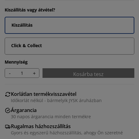
Kiszállítás vagy átvétel?
Kiszállítás
Click & Collect
Mennyiség
-
+
Kosárba tesz
Korlátlan termékvisszavétel
Időkorlát nélkül - bármelyik JYSK áruházban
Árgarancia
30 napos árgarancia minden termékre
Rugalmas házhozszállítás
Gyors és egyszerű házhozszállítás, ahogy Ön szeretné