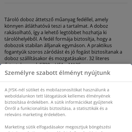
Tároló doboz áttetsző műanyag fedéllel, amely
könnyen átláthatóvá teszi a tartalmat. A doboz
rakásolható, így a lehető legtöbbet hozhatja ki
tárolóhelyéből. A fedél formája biztosítja, hogy a
dobozok stabilan álljanak egymáson. A praktikus
fogantyúk szoros záródást és jó fogást biztosítanak a
doboz szállításakor és mozgatásakor. 32 literes
űrtartalommal. SZ39 x H51 x MA25 cm
SKU: 4922021
Részletes Adatok
Értékelések