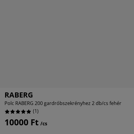
torápolók és kiegészítők
ltéri világítás
0%
pedők
ykeretek
lágítás
0%
mping
hásszekrények
yalapok
ztartás
0%
lószoba bútorok
yrácsok
erekszoba
0%
erek matracok
sási kiegészítők
erekágyak
RABERG
Polc RABERG 200 gardróbszekrényhez 2 db/cs fehér
(
1
)
10000 Ft
/cs