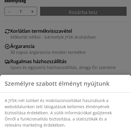
Mennyiség
-
+
Kosárba tesz
Korlátlan termékvisszavétel
Időkorlát nélkül - bármelyik JYSK áruházban
Árgarancia
30 napos árgarancia minden termékre
Rugalmas házhozszállítás
Gyors és egyszerű házhozszállítás, ahogy Ön szeretné
Dekor furnér. SZ98 x MA2 x MÉ50 cm
SKU: 3670597
Összeszerelési útmutató