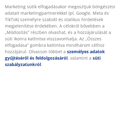
Részletes Adatok
Értékelések
(
1
)
Kiszállítás