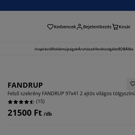
Kedvencek
Bejelentkezés
Kosár
és
Inspiráció
Reklámújságok
Áruházak
Vevőszolgálat
B2B
Állás
FANDRUP
Felső szekrény FANDRUP 97x41 2 ajtós világos tölgyszín
(
15
)
21500 Ft
/db
3333%