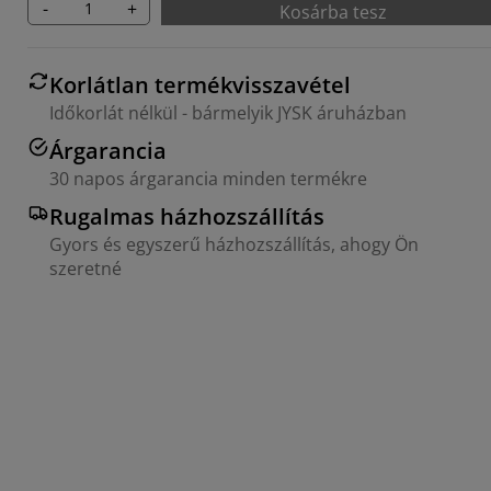
-
+
Kosárba tesz
Korlátlan termékvisszavétel
Időkorlát nélkül - bármelyik JYSK áruházban
Árgarancia
30 napos árgarancia minden termékre
Rugalmas házhozszállítás
Gyors és egyszerű házhozszállítás, ahogy Ön
szeretné