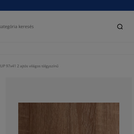
Keres
P 97x41 2 ajtós világos tölgyszínű
73.3333333333
20%