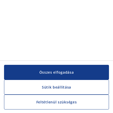
Vevőszolgálat
Vevőszolgálat
JYSK
JYSK
KÖZPONTI IRODA
JYSK követése