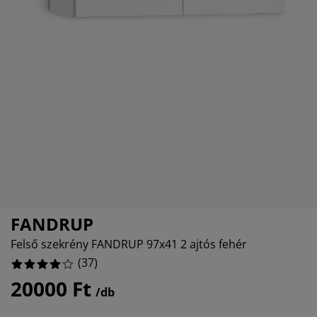
torápolók és kiegészítők
.13513513513514%
ltéri világítás
pedők
ykeretek
lágítás
405405405405405%
mping
hásszekrények
yalapok
ztartás
027027027027026%
lószoba bútorok
yrácsok
erekszoba
108108108108109%
erek matracok
sási kiegészítők
erekágyak
FANDRUP
Felső szekrény FANDRUP 97x41 2 ajtós fehér
(
37
)
20000 Ft
/db