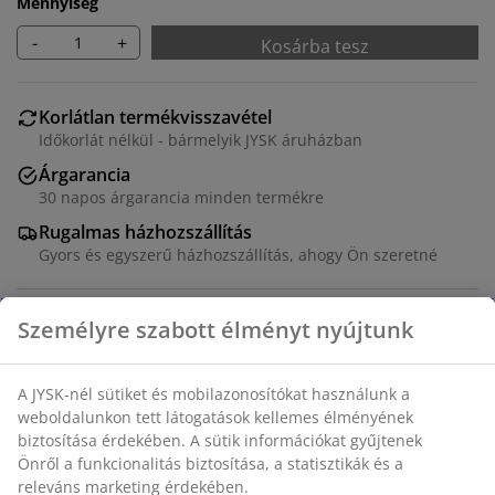
Mennyiség
-
+
Kosárba tesz
Korlátlan termékvisszavétel
Időkorlát nélkül - bármelyik JYSK áruházban
Árgarancia
30 napos árgarancia minden termékre
Rugalmas házhozszállítás
Gyors és egyszerű házhozszállítás, ahogy Ön szeretné
Dekor furnér. SZ97 x MA41 x MÉ50 cm. A felső
szekrényhez hozzáillő ruhásszekrény külön
vásárolható meg.
SKU: 3670382