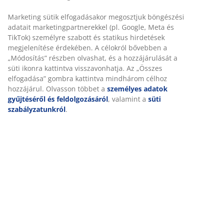
Összeszerelési útmutató
Részletes Adatok
Személyre szabott élményt nyújtunk
Értékelések
(
37
)
A JYSK-nél sütiket és mobilazonosítókat használunk a
weboldalunkon tett látogatások kellemes élményének biztosítás
érdekében. A sütik információkat gyűjtenek Önről a funkcionalit
Kiszállítás
biztosítása, a statisztikák és a releváns marketing érdekében.
Marketing sütik elfogadásakor megosztjuk böngészési adatait
marketingpartnerekkel (pl. Google, Meta és TikTok) személyre
szabott és statikus hirdetések megjelenítése érdekében. A célok
bővebben a „Módosítás” részben olvashat, és a hozzájárulását a 
ikonra kattintva visszavonhatja. Az „Összes elfogadása” gombra
kattintva mindhárom célhoz hozzájárul. Olvasson többet a