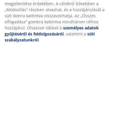
Kiszállítás
Személyre szabott élményt nyújtunk
A JYSK-nél sütiket és mobilazonosítókat használunk a weboldalu