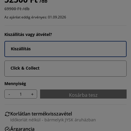
/db
69900 Ft /db
Az ajánlat eddig érvényes: 01.09.2026
Kiszállítás vagy átvétel?
Kiszállítás
Click & Collect
Mennyiség
-
+
Kosárba tesz
Korlátlan termékvisszavétel
Időkorlát nélkül - bármelyik JYSK áruházban
Árgarancia