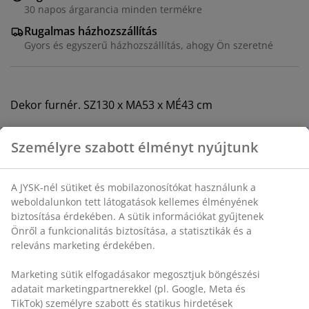
30 napos árgarancia minden termékre
Rugalmas házhozszállítás
Gyors és egyszerű házhozszállítás, ahogy Ön szeretné
Dekor furnér. SZ130 x MA53 x MÉ43 cm
SKU: 3601083
Összeszerelési útmutató
Részletes Adatok
Értékelések
(
364
)