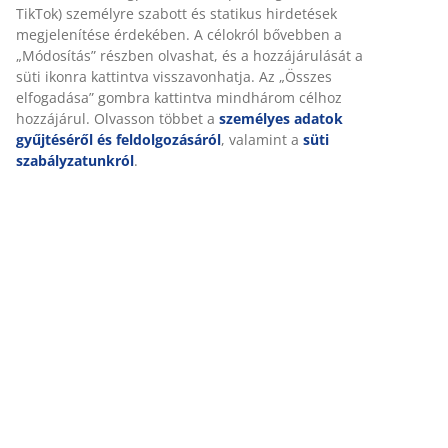
weboldalunkon tett látogatások kellemes élményének
biztosítása érdekében. A sütik információkat gyűjtenek Önről
A márkáról
a funkcionalitás biztosítása, a statisztikák és a releváns
marketing érdekében.
Marketing sütik elfogadásakor megosztjuk böngészési adatait
Kiszállítás
marketingpartnerekkel (pl. Google, Meta és TikTok) személyre
szabott és statikus hirdetések megjelenítése érdekében. A
célokról bővebben a „Módosítás” részben olvashat, és a
hozzájárulását a süti ikonra kattintva visszavonhatja. Az
„Összes elfogadása” gombra kattintva mindhárom célhoz
hozzájárul. Olvasson többet a
személyes adatok gyűjtéséről
és feldolgozásáról
, valamint a
süti szabályzatunkról
.