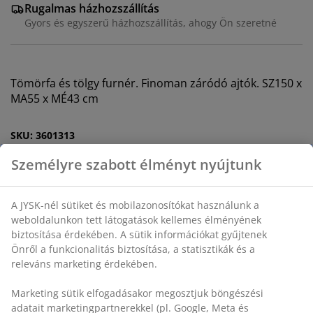
Rugalmas házhozszállítás
Gyors és egyszerű házhozszállítás, ahogy Ön szeretné
Tömörfa és tölgy furnér. Finoman záródó ajtók. SZ150 x
MA55 x MÉ43 cm
SKU: 3601313
Összeszerelési útmutató
Részletes Adatok
Személyre szabott élményt nyújtunk
Értékelések
(
37
)
A JYSK-nél sütiket és mobilazonosítókat használunk a