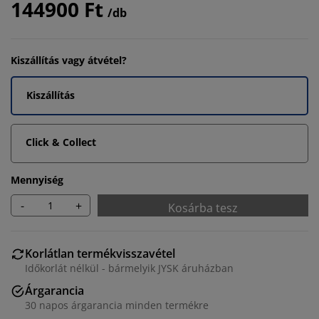
144900 Ft
/db
Kiszállítás vagy átvétel?
Kiszállítás
Click & Collect
Mennyiség
-
+
Kosárba tesz
Korlátlan termékvisszavétel
Időkorlát nélkül - bármelyik JYSK áruházban
Árgarancia
30 napos árgarancia minden termékre