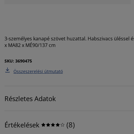
3-személyes kanapé szövet huzattal. Habszivacs üléssel é
x MA82 x MÉ90/137 cm
SKU: 3690475
Összeszerelési útmutató
Részletes Adatok
(
8
)
Értékelések