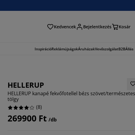
Kedvencek
Bejelentkezés
Kosár
és
Inspiráció
Reklámújságok
Áruházak
Vevőszolgálat
B2B
Állás
HELLERUP
HELLERUP kanapé fekvőfotellel bézs szövet/természete
tölgy
(
8
)
269900 Ft
/db