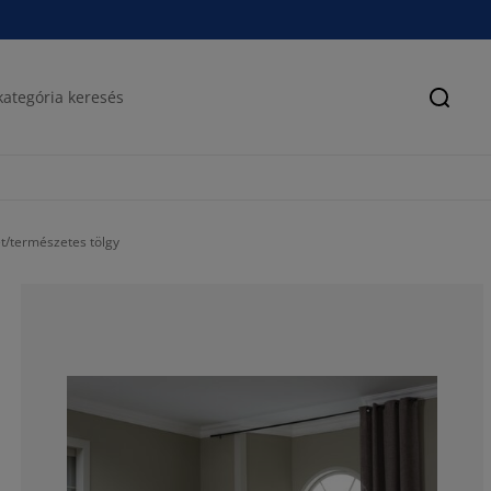
Keres
t/természetes tölgy
50%
37.5%