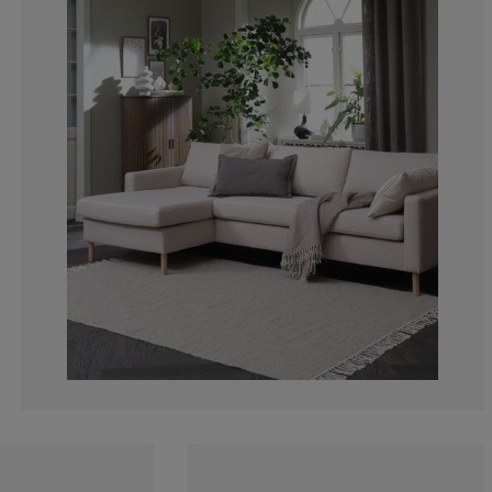
0%
0%
12.5%