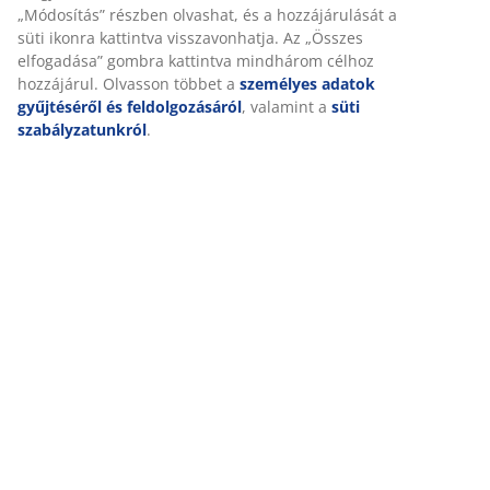
Értékelések
(
93
)
Személyre szabott élményt nyújtunk
Kiszállítás
A JYSK-nél sütiket és mobilazonosítókat használunk a weboldalu
látogatások kellemes élményének biztosítása érdekében. A sütik
információkat gyűjtenek Önről a funkcionalitás biztosítása, a stat
és a releváns marketing érdekében.
Marketing sütik elfogadásakor megosztjuk böngészési adatait
marketingpartnerekkel (pl. Google, Meta és TikTok) személyre sz
statikus hirdetések megjelenítése érdekében. A célokról bővebb
„Módosítás” részben olvashat, és a hozzájárulását a süti ikonra k
visszavonhatja. Az „Összes elfogadása” gombra kattintva mind
célhoz hozzájárul. Olvasson többet a
személyes adatok gyűjtésé
feldolgozásáról
, valamint a
süti szabályzatunkról
.