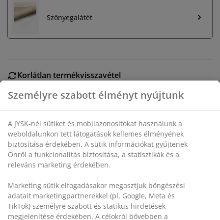
Szőnyegalátét
Korlátlan termékvisszavétel
Időkorlát nélkül - bármelyik JYSK áruházban
Árgarancia
30 napos árgarancia minden termékre
Rugalmas házhozszállítás
Gyors és egyszerű házhozszállítás, ahogy Ön szeretné
SKU: 5800003
Részletes Adatok