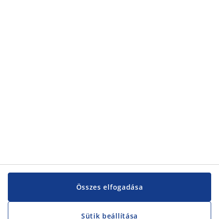
Kategóriák
Kategóriák
Vevőszolgálat
Vevőszolgálat
JYSK
JYSK
KÖZPONTI IRODA
JYSK követése