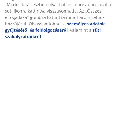
SKU: 4912432
Használati útmutatók és figyelmeztetések
Részletes Adatok
Értékelések
(
21
)
Kiszállítás
Személyre szabott élményt nyújtunk
A JYSK-nél sütiket és mobilazonosítókat használunk a weboldalu
látogatások kellemes élményének biztosítása érdekében. A sütik