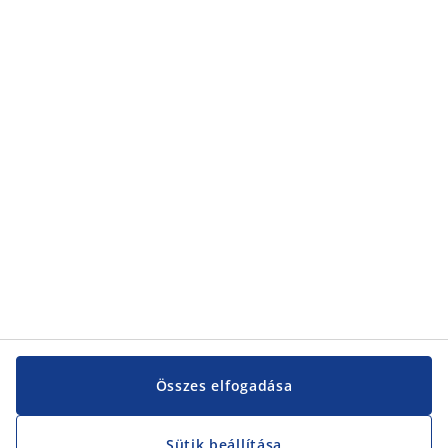
Kategóriák
Kategóriák
Vevőszolgálat
Vevőszolgálat
JYSK
JYSK
KÖZPONTI IRODA
JYSK követése