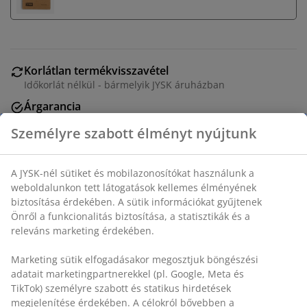
Korlátlan termékvisszavétel
Időkorlát nélkül - bármelyik JYSK áruházban
Árgarancia
30 napos árgarancia minden termékre
Rugalmas házhozszállítás
Gyors és egyszerű házhozszállítás, ahogy Ön szeretné
Modern, talapzatos kialakítású óra melegszürke
színben. Az aranyszínű mutatók és órajelzők kifinomult
kontrasztot adnak a minimalista számlapnak. Kompakt
formája ideális polcra vagy íróasztalra helyezéshez. 1
db AA elemmel működik, amely külön kapható. SZ8 x
H9 x MA14 cm