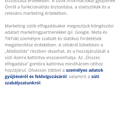
Gyors és egyszerű házhozszállítás, ahogy Ön szeretné
A JYSK-nél sütiket és mobilazonosítókat használunk a
weboldalunkon tett látogatások kellemes élményének
biztosítása érdekében. A sütik információkat gyűjtenek
Önről a funkcionalitás biztosítása, a statisztikák és a
Natúr színű kő gyertyatartó, fényes felülettel. A
releváns marketing érdekében.
jellegzetes, organikus dizájn szoborszerű hatást kelt,
melyet a lágy, hullámos forma határoz meg. ÁTM10 x
Marketing sütik elfogadásakor megosztjuk böngészési
MA9 cm
adatait marketingpartnerekkel (pl. Google, Meta és
TikTok) személyre szabott és statikus hirdetések
megjelenítése érdekében. A célokról bővebben a
SKU: 4912886
„Módosítás” részben olvashat, és a hozzájárulását a süti
Használati útmutatók és figyelmeztetések
ikonra kattintva visszavonhatja. Az „Összes elfogadása”
gombra kattintva mindhárom célhoz hozzájárul. Olvasson
többet a
személyes adatok gyűjtéséről és
feldolgozásáról
, valamint a
süti szabályzatunkról
.
Részletes Adatok
Értékelések
(
0
)