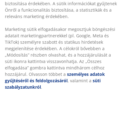
Gyors és egyszerű házhozszállítás, ahogy Ön szeretné
Luxus minőségű párna gyorsan száradó, struktur-
szövött huzattal. Székre üléshez. 48x49x6 cm
SKU: 3726214
Részletes Adatok
Értékelések
(
2
)