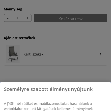
Mennyiség
-
+
Kosárba tesz
Ajánlott termékek
Kerti székek
Korlátlan termékvisszavétel
Időkorlát nélkül - bármelyik JYSK áruházban
Árgarancia
30 napos árgarancia minden termékre
Rugalmas házhozszállítás