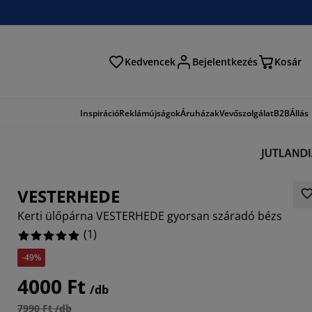
Kedvencek
Bejelentkezés
Kosár
és
Inspiráció
Reklámújságok
Áruházak
Vevőszolgálat
B2B
Állás
VESTERHEDE
Kerti ülőpárna VESTERHEDE gyorsan száradó bézs
(
1
)
-49%
4000 Ft
/db
7990 Ft /db