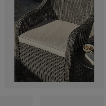
0%
0%
0%