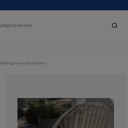
Keres
ERHEDE gyorsan száradó bézs
100%
0%