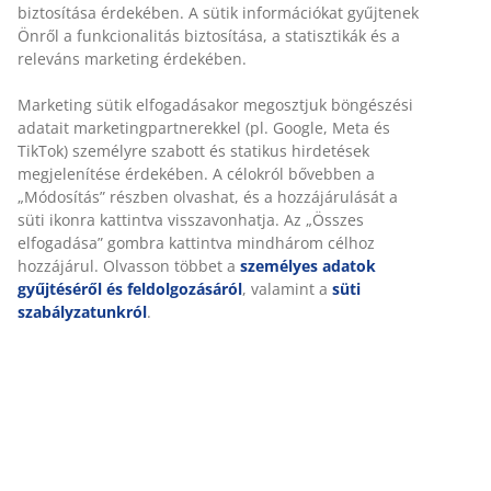
biztosítása érdekében. A sütik információkat gyűjtenek
Gyors és egyszerű házhozszállítás, ahogy Ön szeretné
Önről a funkcionalitás biztosítása, a statisztikák és a
releváns marketing érdekében.
Marketing sütik elfogadásakor megosztjuk böngészési
Luxus minőségű kerti párna strapabíró, struktur-
adatait marketingpartnerekkel (pl. Google, Meta és
szövött huzattal. Szék üléshez. 48x49x6 cm
TikTok) személyre szabott és statikus hirdetések
megjelenítése érdekében. A célokról bővebben a
SKU: 3726232
„Módosítás” részben olvashat, és a hozzájárulását a
süti ikonra kattintva visszavonhatja. Az „Összes
elfogadása” gombra kattintva mindhárom célhoz
hozzájárul. Olvasson többet a
személyes adatok
Részletes Adatok
gyűjtéséről és feldolgozásáról
, valamint a
süti
szabályzatunkról
.
Értékelések
(
0
)