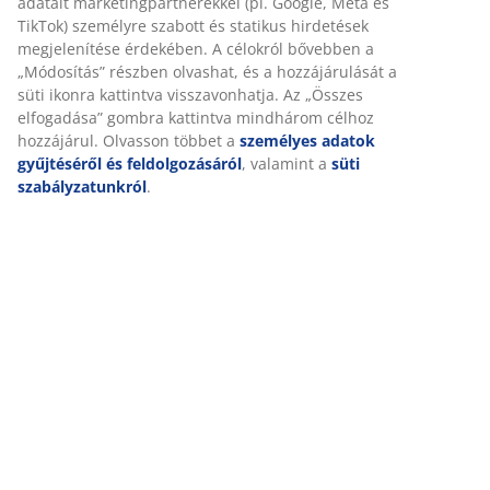
adatait marketingpartnerekkel (pl. Google, Meta és
TikTok) személyre szabott és statikus hirdetések
megjelenítése érdekében. A célokról bővebben a
„Módosítás” részben olvashat, és a hozzájárulását a
süti ikonra kattintva visszavonhatja. Az „Összes
elfogadása” gombra kattintva mindhárom célhoz
hozzájárul. Olvasson többet a
személyes adatok
gyűjtéséről és feldolgozásáról
, valamint a
süti
szabályzatunkról
.