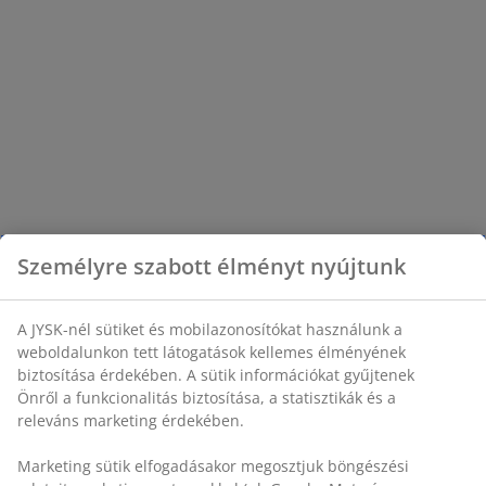
Személyre szabott élményt nyújtunk
A JYSK-nél sütiket és mobilazonosítókat használunk a
weboldalunkon tett látogatások kellemes élményének
biztosítása érdekében. A sütik információkat gyűjtenek
Önről a funkcionalitás biztosítása, a statisztikák és a
releváns marketing érdekében.
Marketing sütik elfogadásakor megosztjuk böngészési