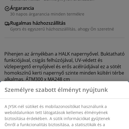
Árgarancia
30 napos árgarancia minden termékre
Rugalmas házhozszállítás
Gyors és egyszerű házhozszállítás, ahogy Ön szeretné
Pihenjen az árnyékban a HALK napernyővel. Buktatható
funkciójával, csigás felhúzójával, UV-védett és
vízlepergető ernyőjével és erős acélrúdjával ez a sötét
homokszínű kerti napernyő szinte minden kültéri térbe
alkalmas. ÁTM300 x MA248 cm
Jellemzők
Buktatható funkció:
Buktassa a napernyőt, hogy
árnyékot biztosítson egy másik szögben
Csigás felhúzó:
Nyissa és csukja az ernyőt
könnyedén