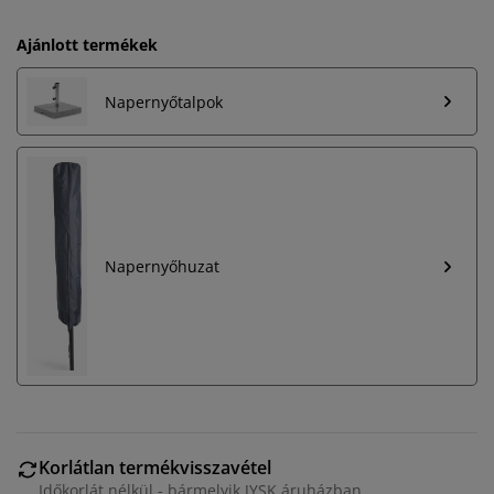
Ajánlott termékek
Napernyőtalpok
Napernyőhuzat
Korlátlan termékvisszavétel
Időkorlát nélkül - bármelyik JYSK áruházban