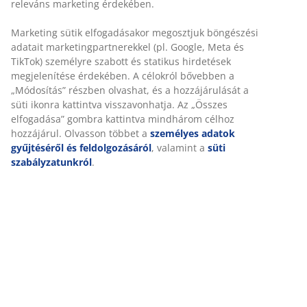
UV-védett:
Megvédi a napernyőt a kifakulástól
Vízlepergető:
Az ernyő ellenáll az enyhe esőnek
és harmatnak
Szellőzés:
Az ernyőben lévő szellőzőnyílás
csökkenti a szél nyomását
Acél rúd:
Erős és tartós
Napernyőtalp és huzat:
Külön kapható
Buktatható funkció
A napernyő buktatható funkcióval rendelkezik, amely
lehetővé teszi a napernyő megdöntését, hogy más
szögben biztosítson árnyékot. Ez különösen hasznos
reggel vagy késő délután, amikor a nap lejjebb van az
égen.
Csigás felhúzó
A csigás felhúzó megkönnyíti az ernyő nyitását vagy
zárását. Ez különösen nagy méretű napernyők