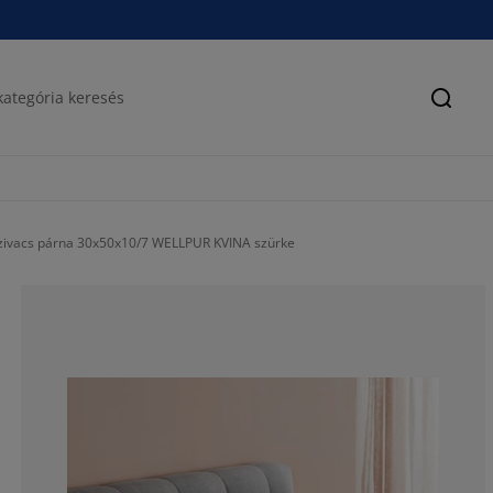
Keres
ivacs párna 30x50x10/7 WELLPUR KVINA szürke
73.9938080495
8.66873065015