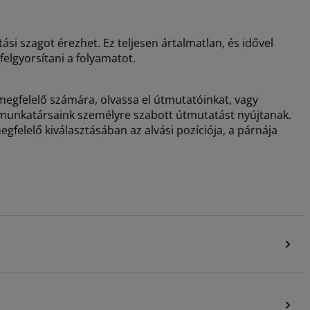
si szagot érezhet. Ez teljesen ártalmatlan, és idővel
felgyorsítani a folyamatot.
megfelelő számára, olvassa el útmutatóinkat, vagy
t munkatársaink személyre szabott útmutatást nyújtanak.
gfelelő kiválasztásában az alvási pozíciója, a párnája