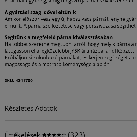
eltarthat egy ideig, amíg megszokja a habszivacs érzetét.
A gyártási szag idővel eltűnik
Amikor először vesz egy új habszivacs párnát, enyhe gyártá
elmúlik. A párna szellőztetése vagy porszívózása segíthet 
Segítünk a megfelelő párna kiválasztásában
Ha többet szeretne megtudni arról, hogy melyik párna a 
látogasson el a legközelebbi JYSK áruházba, ahol képzet
Próbáljon ki különböző párnákat, és kérjen segítséget a me
magassága és a matraca keménysége alapján.
SKU: 4341700
Részletes Adatok
(
323
)
Értékelések