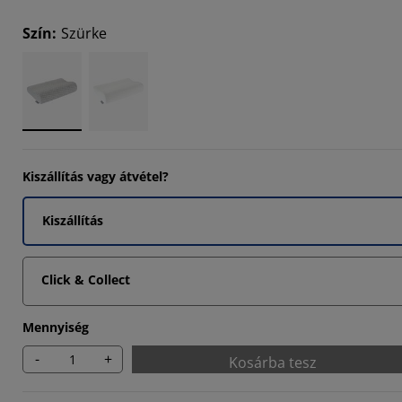
214%
Szín
:
Szürke
7707%
612%
Kiszállítás vagy átvétel?
Kiszállítás
Click & Collect
Mennyiség
-
+
Kosárba tesz