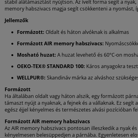
stabil alátámasztást nyújtson. Az ívelt forma segít a nyak,
memory habszivacs magja segít csökkenteni a nyomást, íg
Jellemzők
Formázott:
Oldalt és háton alvóknak is alkalmas
Formázott AIR memory habszivacs:
Nyomáscsökke
Mosható huzat:
A huzat levehető és 60°C-on mosh
OEKO-TEX® STANDARD 100:
Káros anyagokra tesz
WELLPUR®:
Skandináv márka az alváshoz szükséges 
Formázott
Ha általában oldalt vagy háton alszik, egy formázott párn
támaszt nyújt a nyaknak, a fejnek és a vállaknak. Ez segí
egész éjjel kényelmes és természetes alvási pozícióban f
Formázott AIR memory habszivacs
Az AIR memory habszivacs pontosan illeszkedik a nyak és a
kényelmesen belesüppedjen a párnába. Egyenletesen eloszt