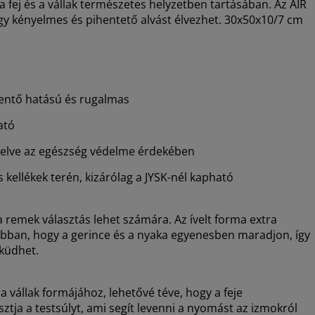
 a fej és a vállak természetes helyzetben tartásában. Az AIR
y kényelmes és pihentető alvást élvezhet. 30x50x10/7 cm
ntő hatású és rugalmas
ató
telve az egészség védelme érdekében
kellékek terén, kizárólag a JYSK-nél kapható
a remek választás lehet számára. Az ívelt forma extra
t abban, hogy a gerince és a nyaka egyenesben maradjon, így
eküdhet.
 vállak formájához, lehetővé téve, hogy a feje
ja a testsúlyt, ami segít levenni a nyomást az izmokról