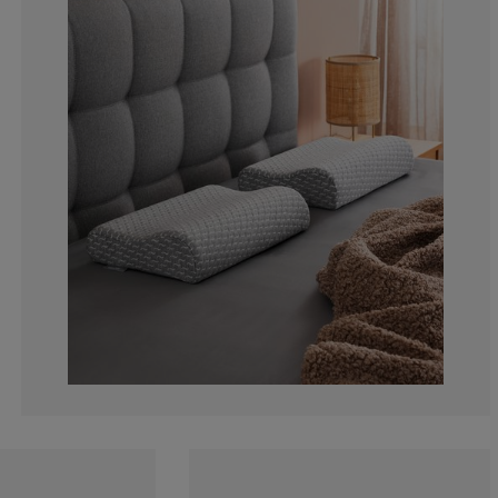
4.643962848297
3.715170278637
8.978328173374