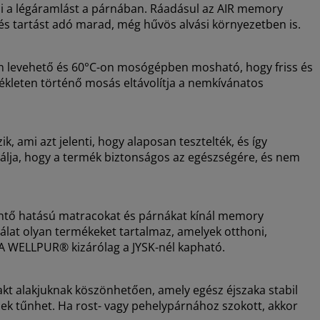
veli a légáramlást a párnában. Ráadásul az AIR memory
s tartást adó marad, még hűvös alvási környezetben is.
en levehető és 60°C-on mosógépben mosható, hogy friss és
kleten történő mosás eltávolítja a nemkívánatos
ami azt jelenti, hogy alaposan tesztelték, és így
tálja, hogy a termék biztonságos az egészségére, és nem
tő hatású matracokat és párnákat kínál memory
nálat olyan termékeket tartalmaz, amelyek otthoni,
 A WELLPUR® kizárólag a JYSK-nél kapható.
kt alakjuknak köszönhetően, amely egész éjszaka stabil
 tűnhet. Ha rost- vagy pehelypárnához szokott, akkor