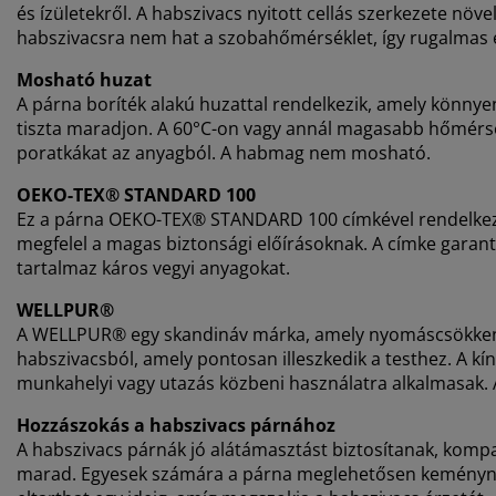
és ízületekről. A habszivacs nyitott cellás szerkezete nö
habszivacsra nem hat a szobahőmérséklet, így rugalmas é
Mosható huzat
A párna boríték alakú huzattal rendelkezik, amely könny
tiszta maradjon. A 60°C-on vagy annál magasabb hőmérsé
poratkákat az anyagból. A habmag nem mosható.
OEKO-TEX® STANDARD 100
Ez a párna OEKO-TEX® STANDARD 100 címkével rendelkezik, 
megfelel a magas biztonsági előírásoknak. A címke garan
tartalmaz káros vegyi anyagokat.
WELLPUR®
A WELLPUR® egy skandináv márka, amely nyomáscsökken
habszivacsból, amely pontosan illeszkedik a testhez. A kí
munkahelyi vagy utazás közbeni használatra alkalmasak.
Hozzászokás a habszivacs párnához
A habszivacs párnák jó alátámasztást biztosítanak, kompa
marad. Egyesek számára a párna meglehetősen keménynek