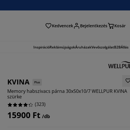
Kedvencek
Bejelentkezés
Kosár
és
Inspiráció
Reklámújságok
Áruházak
Vevőszolgálat
B2B
Állás
KVINA
Plus
Memory habszivacs párna 30x50x10/7 WELLPUR KVINA
szürke
(
323
)
15900 Ft
356%
/db
48%