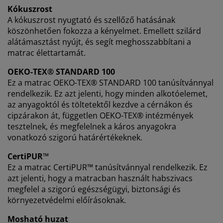
Kókuszrost
A kókuszrost nyugtató és szellőző hatásának
köszönhetően fokozza a kényelmet. Emellett szilárd
alátámasztást nyújt, és segít meghosszabbítani a
matrac élettartamát.
OEKO-TEX® STANDARD 100
Ez a matrac OEKO-TEX® STANDARD 100 tanúsítvánnyal
rendelkezik. Ez azt jelenti, hogy minden alkotóelemet,
az anyagoktól és töltetektől kezdve a cérnákon és
cipzárakon át, független OEKO-TEX® intézmények
tesztelnek, és megfelelnek a káros anyagokra
vonatkozó szigorú határértékeknek.
CertiPUR
™
Ez a matrac CertiPUR™ tanúsítvánnyal rendelkezik. Ez
azt jelenti, hogy a matracban használt habszivacs
megfelel a szigorú egészségügyi, biztonsági és
környezetvédelmi előírásoknak.
Mosható huzat