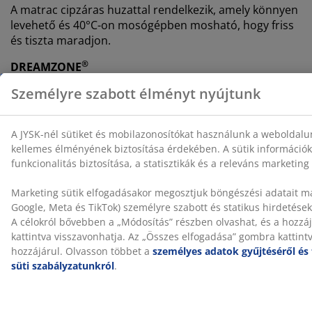
A matrac cipzáras huzattal rendelkezik, amely könnyen
levehető és 40°C-on mosógépben mosható, hogy friss
és tiszta maradjon.
®
DREAMZONE
®
A
DREAMZONE
elkötelezett az alvás javítása iránt
egyedi matrac- és ágymegoldásokkal. A minőség és a
funkcionalitás elengedhetetlen, és ez így van a 2003-as
®
dániai megalapítása óta. A
DREAMZONE
exkluzívan a
JYSK-nél kapható.
100 napos próba és 25 év szavatosság
100 napig tesztelheti az új JYSK GOLD habszivacs
matracát otthon. Ha nem teljesen elégedett,
kicserélheti egy másik modellre. Minden GOLD
habszivacs matracra kiterjesztett 25 év szavatosság is
jár.
A gyártási szag idővel eltűnik
Amikor először vásárol egy új matracot, enyhe gyártási
szagot érezhet. Ez teljesen ártalmatlan, és idővel