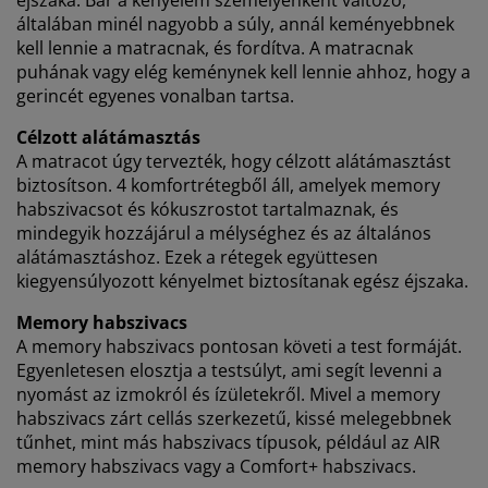
süti ikonra kattintva visszavonhatja. Az „Összes
általában minél nagyobb a súly, annál keményebbnek
elfogadása” gombra kattintva mindhárom célhoz
kell lennie a matracnak, és fordítva. A matracnak
hozzájárul. Olvasson többet a
személyes adatok
puhának vagy elég keménynek kell lennie ahhoz, hogy a
gyűjtéséről és feldolgozásáról
, valamint a
süti
gerincét egyenes vonalban tartsa.
szabályzatunkról
.
Célzott alátámasztás
A matracot úgy tervezték, hogy célzott alátámasztást
biztosítson. 4 komfortrétegből áll, amelyek memory
habszivacsot és kókuszrostot tartalmaznak, és
mindegyik hozzájárul a mélységhez és az általános
alátámasztáshoz. Ezek a rétegek együttesen
kiegyensúlyozott kényelmet biztosítanak egész éjszaka.
Memory habszivacs
A memory habszivacs pontosan követi a test formáját.
Egyenletesen elosztja a testsúlyt, ami segít levenni a
nyomást az izmokról és ízületekről. Mivel a memory
habszivacs zárt cellás szerkezetű, kissé melegebbnek
tűnhet, mint más habszivacs típusok, például az AIR
memory habszivacs vagy a Comfort+ habszivacs.