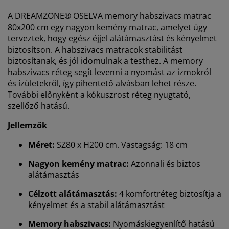
A DREAMZONE® OSELVA memory habszivacs matrac
80x200 cm egy nagyon kemény matrac, amelyet úgy
terveztek, hogy egész éjjel alátámasztást és kényelmet
biztosítson. A habszivacs matracok stabilitást
biztosítanak, és jól idomulnak a testhez. A memory
habszivacs réteg segít levenni a nyomást az izmokról
és ízületekről, így pihentető alvásban lehet része.
További előnyként a kókuszrost réteg nyugtató,
szellőző hatású.
Jellemzők
Méret:
SZ80 x H200 cm. Vastagság: 18 cm
Nagyon kemény matrac:
Azonnali és biztos
alátámasztás
Célzott alátámasztás:
4 komfortréteg biztosítja a
kényelmet és a stabil alátámasztást
Memory habszivacs:
Nyomáskiegyenlítő hatású