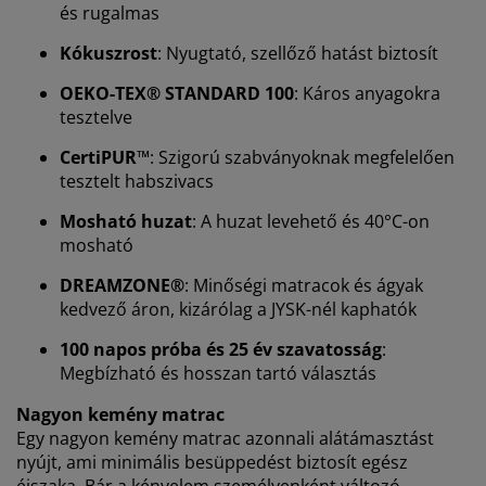
és rugalmas
Kókuszrost
: Nyugtató, szellőző hatást biztosít
OEKO-TEX® STANDARD 100
: Káros anyagokra
tesztelve
CertiPUR
™: Szigorú szabványoknak megfelelően
Személyre szabott élményt nyújtunk
tesztelt habszivacs
Mosható huzat
: A huzat levehető és 40°C-on
mosható
A JYSK-nél sütiket és mobilazonosítókat használunk a
weboldalunkon tett látogatások kellemes élményének
DREAMZONE®
: Minőségi matracok és ágyak
biztosítása érdekében. A sütik információkat gyűjtenek
kedvező áron, kizárólag a JYSK-nél kaphatók
Önről a funkcionalitás biztosítása, a statisztikák és a
releváns marketing érdekében.
100 napos próba és 25 év szavatosság
:
Megbízható és hosszan tartó választás
Marketing sütik elfogadásakor megosztjuk böngészési
adatait marketingpartnerekkel (pl. Google, Meta és
Nagyon kemény matrac
TikTok) személyre szabott és statikus hirdetések
Egy nagyon kemény matrac azonnali alátámasztást
megjelenítése érdekében. A célokról bővebben a
nyújt, ami minimális besüppedést biztosít egész
„Módosítás” részben olvashat, és a hozzájárulását a
éjszaka. Bár a kényelem személyenként változó,