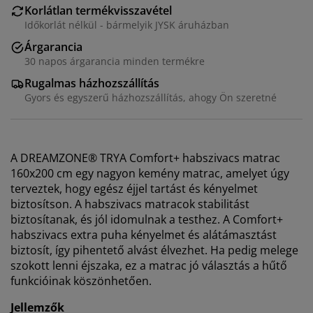
Korlátlan termékvisszavétel
Időkorlát nélkül - bármelyik JYSK áruházban
Árgarancia
30 napos árgarancia minden termékre
Rugalmas házhozszállítás
Gyors és egyszerű házhozszállítás, ahogy Ön szeretné
A DREAMZONE® TRYA Comfort+ habszivacs matrac
160x200 cm egy nagyon kemény matrac, amelyet úgy
terveztek, hogy egész éjjel tartást és kényelmet
biztosítson. A habszivacs matracok stabilitást
biztosítanak, és jól idomulnak a testhez. A Comfort+
habszivacs extra puha kényelmet és alátámasztást
biztosít, így pihentető alvást élvezhet. Ha pedig melege
szokott lenni éjszaka, ez a matrac jó választás a hűtő
funkcióinak köszönhetően.
Jellemzők