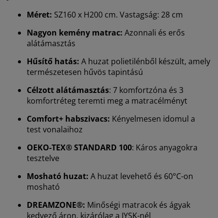
Méret:
SZ160 x H200 cm. Vastagság: 28 cm
Nagyon kemény matrac:
Azonnali és erős
alátámasztás
Hűsítő hatás:
A huzat polietilénből készült, amely
természetesen hűvös tapintású
Célzott alátámasztás
: 7 komfortzóna és 3
komfortréteg teremti meg a matracélményt
Comfort+ habszivacs:
Kényelmesen idomul a
test vonalaihoz
OEKO-TEX® STANDARD 100
: Káros anyagokra
tesztelve
Mosható huzat:
A huzat levehető és 60°C-on
mosható
DREAMZONE®:
Minőségi matracok és ágyak
kedvező áron, kizárólag a JYSK-nél