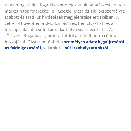
keresztül. 7 komfortzónára van osztva, amelyek
mindegyike a test kulcsfontosságú területeit, például a
derekat és a vállakat támasztja meg. 3 komfortrétegből
áll, amelyek Comfort+ habszivacsot és poliéter
habszivacsot tartalmaznak, amelyek mindegyike
hozzájárul a mélységhez és az általános
alátámasztáshoz. Ezek az elemek együttesen célzott
alátámasztást és kiegyensúlyozott kényelmet
biztosítanak egész éjszaka.
Comfort+ habszivacs
A Comfort+ habszivacs idomul a testhez, és extra puha,
kényelmes és támasztó réteget biztosít. A rugalmas
habszivacs nyitott cellás szerkezettel rendelkezik,
amely fokozza a légáramlást a matracban.
OEKO-TEX® STANDARD 100
Ez a matrac OEKO-TEX® STANDARD 100 tanúsítvánnyal
rendelkezik. Ez azt jelenti, hogy minden alkotóelemet,
az anyagoktól és töltetektől kezdve a cérnákon és
cipzárakon át, független OEKO-TEX® intézmények