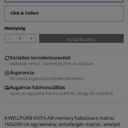
Click & Collect
Mennyiség
-
+
Kosárba tesz
Korlátlan termékvisszavétel
Időkorlát nélkül - bármelyik JYSK áruházban
Árgarancia
30 napos árgarancia minden termékre
Rugalmas házhozszállítás
Gyors és egyszerű házhozszállítás, ahogy Ön szeretné
A WELLPUR® KVITA AIR memory habszivacs matrac
160x200 cm egy kemény, antiallergén matrac, amelyet