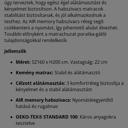
úgy terveztek, hogy egész éjjel alátámasztást és
kényelmet biztosítson. A habszivacs matracok
stabilitást biztosítanak, és jól alkalmazkodnak a
testhez. Az AIR memory habszivacs réteg segít
csökkenteni a nyomást, így pihentető alvást élvezhet.
További előnyként a matrachuzat poratka-gátló
tulajdonságokkal rendelkezik.
Jellemzők
Méret:
SZ160 x H200 cm. Vastagság: 22 cm
Kemény matrac:
Stabil és alátámasztó
Célzott alátámasztás:
3 komfortréteg biztosítja a
kényelmet és a stabil alátámasztást
AIR memory habszivacs:
Nyomáskiegyenlítő
hatású és rugalmas
OEKO-TEX® STANDARD 100
: Káros anyagokra
tesztelve