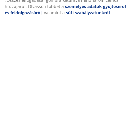
tanúsítvánnyal rendelkezik. Ez azt jelenti, hogy minden
alkotóelemet, az anyagoktól és töltetektől kezdve a
cérnákig és cipzárakig, független OEKO-TEX® intézetek
tesztelnek, és megfelelnek a káros anyagokra
vonatkozó szigorú határértékeknek.
Mosható huzat
A fekvőbetét cipzáras huzattal rendelkezik, amely
könnyen levehető és 60°C-on mosógépben mosható,
hogy friss és tiszta maradjon. A 60°C-on vagy
magasabb hőmérsékleten történő mosás eltávolítja a
nemkívánatos poratkákat az anyagból.
DREAMZONE®
®
A
DREAMZONE
elkötelezett az alvás javítása iránt
egyedi matrac- és ágymegoldásokkal. A minőség és a
funkcionalitás elengedhetetlen, és ez így van a 2003-as
®
dániai megalapítása óta. A
DREAMZONE
exkluzívan a
JYSK-nél kapható.
A gyártási szag idővel eltűnik