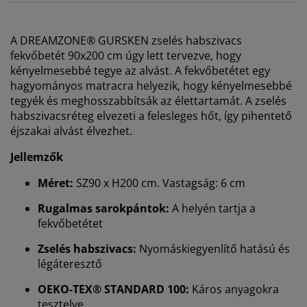
A DREAMZONE® GURSKEN zselés habszivacs
fekvőbetét 90x200 cm úgy lett tervezve, hogy
kényelmesebbé tegye az alvást. A fekvőbetétet egy
hagyományos matracra helyezik, hogy kényelmesebbé
tegyék és meghosszabbítsák az élettartamát. A zselés
habszivacsréteg elvezeti a felesleges hőt, így pihentető
éjszakai alvást élvezhet.
Jellemzők
Méret:
SZ90 x H200 cm. Vastagság: 6 cm
Rugalmas sarokpántok:
A helyén tartja a
fekvőbetétet
Személyre szabott élményt nyújtunk
Zselés habszivacs:
Nyomáskiegyenlítő hatású és
légáteresztő
A JYSK-nél sütiket és mobilazonosítókat használunk a
OEKO-TEX® STANDARD 100:
Káros anyagokra
weboldalunkon tett látogatások kellemes élményének
tesztelve