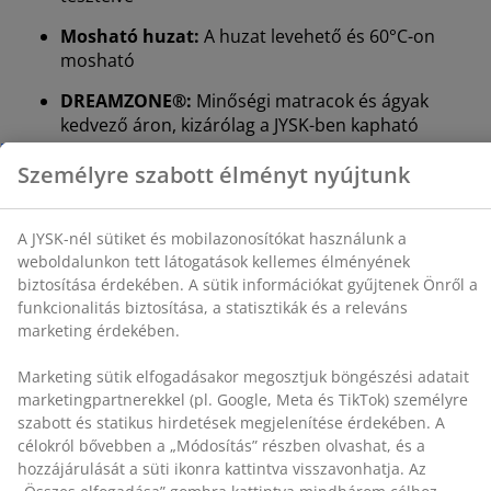
biztosítása érdekében. A sütik információkat gyűjtenek
Mosható huzat:
A huzat levehető és 60°C-on
Önről a funkcionalitás biztosítása, a statisztikák és a
mosható
releváns marketing érdekében.
DREAMZONE®:
Minőségi matracok és ágyak
Marketing sütik elfogadásakor megosztjuk böngészési
kedvező áron, kizárólag a JYSK-ben kapható
adatait marketingpartnerekkel (pl. Google, Meta és
TikTok) személyre szabott és statikus hirdetések
Rugalmas sarokpántok
megjelenítése érdekében. A célokról bővebben a
A rugalmas sarokpántok segítenek megakadályozni,
„Módosítás” részben olvashat, és a hozzájárulását a
hogy a fekvőbetét elcsússzon éjszaka.
süti ikonra kattintva visszavonhatja. Az „Összes
elfogadása” gombra kattintva mindhárom célhoz
Zselés habszivacs
hozzájárul. Olvasson többet a
személyes adatok
A zselés habszivacs
alkalmazkodik a testhez, így
gyűjtéséről és feldolgozásáról
, valamint a
süti
kényelmesen simul a matracba. Egyenletesen elosztja a
szabályzatunkról
.
testsúlyt, ami segít levenni a nyomást az izmokról és
ízületekről. A nyitott cellás szerkezet és a
habszivacsban lévő zselégyöngyök fokozzák a
légáramlást és elvezetik a felesleges hőt. Ezért jó
választás, ha melege szokott lenni alvás közben.
OEKO-TEX® STANDARD 100
Ez a fekvőbetét OEKO-TEX® STANDARD 100