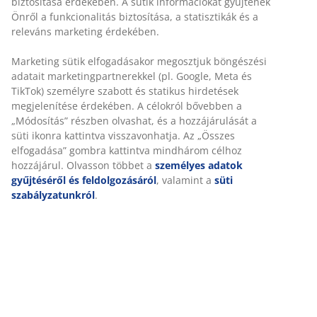
100% pamut. Vastag, jó minőségű gumis lepedő
habszivacs és rugós matrachoz. Gumis szegéllyel.
90x200x35 cm
SKU: 1629152
Részletes Adatok
Értékelések
(
0
)
A márkáról