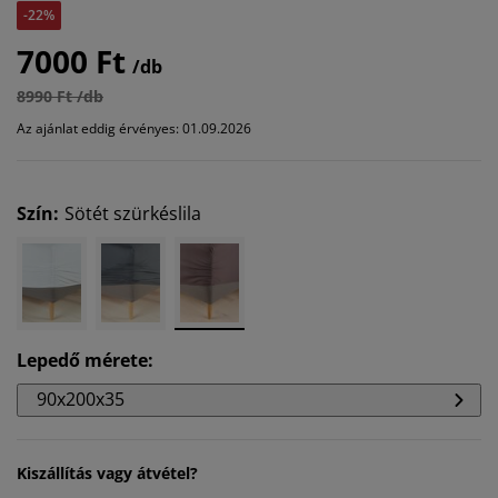
-22%
7000 Ft
/db
8990 Ft /db
Az ajánlat eddig érvényes: 01.09.2026
Szín
:
Sötét szürkéslila
Lepedő mérete
:
90x200x35
Kiszállítás vagy átvétel?