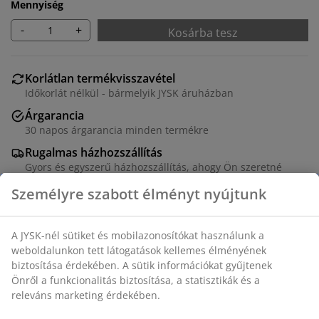
Mennyiség
-
+
Kosárba tesz
Korlátlan termékvisszavétel
Időkorlát nélkül - bármelyik JYSK áruházban
Árgarancia
30 napos árgarancia minden termékre
Rugalmas házhozszállítás
Gyors és egyszerű házhozszállítás, ahogy Ön szeretné
100% pamut. Minőségi gumis lepedő habszivacs és
rugós matrachoz. Gumis szegéllyel. 140x200x35 cm
SKU: 1640801