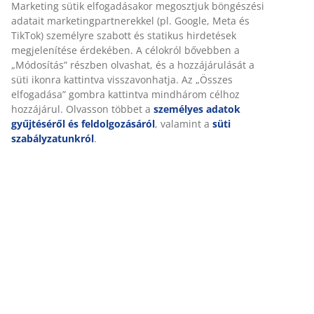
Részletes Adatok
Értékelések
Személyre szabott élményt nyújtunk
(
177
)
A JYSK-nél sütiket és mobilazonosítókat használunk a
weboldalunkon tett látogatások kellemes élményének biztosítás
Kiszállítás
érdekében. A sütik információkat gyűjtenek Önről a funkcionalit
biztosítása, a statisztikák és a releváns marketing érdekében.
Marketing sütik elfogadásakor megosztjuk böngészési adatait
marketingpartnerekkel (pl. Google, Meta és TikTok) személyre
szabott és statikus hirdetések megjelenítése érdekében. A célok
bővebben a „Módosítás” részben olvashat, és a hozzájárulását a 
ikonra kattintva visszavonhatja. Az „Összes elfogadása” gombra
kattintva mindhárom célhoz hozzájárul. Olvasson többet a
személyes adatok gyűjtéséről és feldolgozásáról
, valamint a
sü