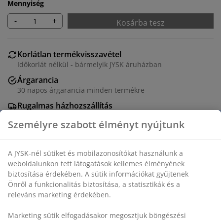
Mennyiség
-
+
Kosárba tesz
Korlátlan termékvisszavétel
Időkorlát nélkül - bármelyik JYSK áruházban
Árgarancia
30 napos árgarancia minden termékre
Rugalmas házhozszállítás
Gyors és egyszerű házhozszállítás, ahogy Ön szeretné
SKU: 1445901
Részletes Adatok