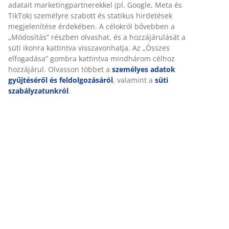
Személyre szabott élményt nyújtunk
Értékelések
(
120
)
A JYSK-nél sütiket és mobilazonosítókat használunk a
weboldalunkon tett látogatások kellemes élményének biztosítás
érdekében. A sütik információkat gyűjtenek Önről a
Kiszállítás
funkcionalitás biztosítása, a statisztikák és a releváns marketing
érdekében.
Marketing sütik elfogadásakor megosztjuk böngészési adatait
marketingpartnerekkel (pl. Google, Meta és TikTok) személyre
szabott és statikus hirdetések megjelenítése érdekében. A
célokról bővebben a „Módosítás” részben olvashat, és a
hozzájárulását a süti ikonra kattintva visszavonhatja. Az „Összes
elfogadása” gombra kattintva mindhárom célhoz hozzájárul.
Olvasson többet a
személyes adatok gyűjtéséről és
feldolgozásáról
, valamint a
süti szabályzatunkról
.