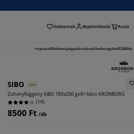
Kedvencek
Bejelentkezés
Kosár
és
Inspiráció
Reklámújságok
Áruházak
Vevőszolgálat
B2B
Állás
SIBO
Gold
Zuhanyfüggöny SIBO 180x200 gofri bézs KRONBORG
(
14
)
8500 Ft
/db
1429%
7142%