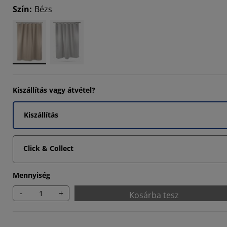
Szín
:
Bézs
7142%
71427%
Kiszállítás vagy átvétel?
Kiszállítás
Click & Collect
Mennyiség
-
+
Kosárba tesz