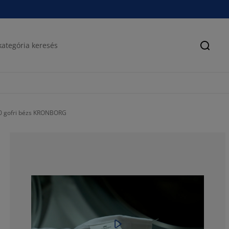
Keres
0 gofri bézs KRONBORG
64.2857142857
7.14285714285