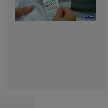
0%
7.14285714285
21.4285714285