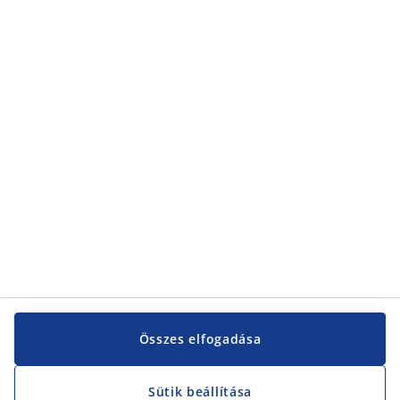
Kategóriák
Kategóriák
Vevőszolgálat
Vevőszolgálat
JYSK
JYSK
KÖZPONTI IRODA
JYSK követése