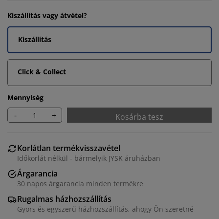
Kiszállítás vagy átvétel?
Kiszállítás
Click & Collect
Mennyiség
-
+
Kosárba tesz
Korlátlan termékvisszavétel
Időkorlát nélkül - bármelyik JYSK áruházban
Árgarancia
30 napos árgarancia minden termékre
Rugalmas házhozszállítás
Gyors és egyszerű házhozszállítás, ahogy Ön szeretné