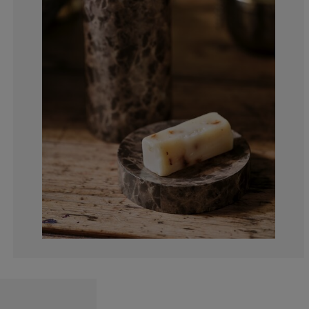
0%
25%
25%