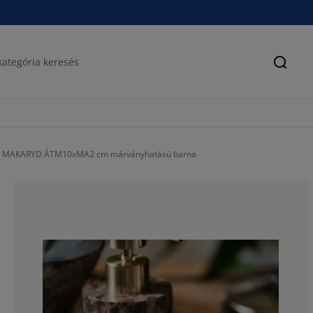
Keres
ca MAKARYD ÁTM10xMA2 cm márványhatású barna
50%
0%