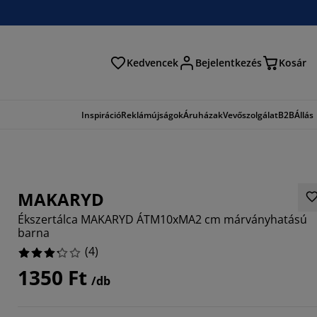
Kedvencek
Bejelentkezés
Kosár
és
Inspiráció
Reklámújságok
Áruházak
Vevőszolgálat
B2B
Állás
MAKARYD
Ékszertálca MAKARYD ÁTM10xMA2 cm márványhatású
barna
(
4
)
1350 Ft
/db