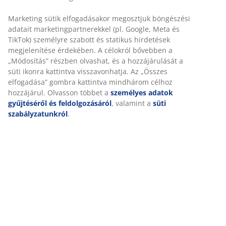
Részletes Adatok
Értékelések
(
0
)
A márkáról
Kiszállítás