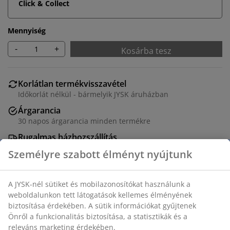
Click & Collect
Mennyiség
-
+
Kosárba tesz
Korlátlan termékvisszavétel
Időkorlát nélkül - bármelyik JYSK áruházban
Árgarancia
30 napos árgarancia minden termékre
Rugalmas házhozszállítás
Gyors és egyszerű házhozszállítás, ahogy Ön szeretné
100% pamut, velúr. Méret: S/M
SKU: 2816358