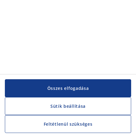
Vevőszolgálat
Vevőszolgálat
JYSK
JYSK
KÖZPONTI IRODA
JYSK követése